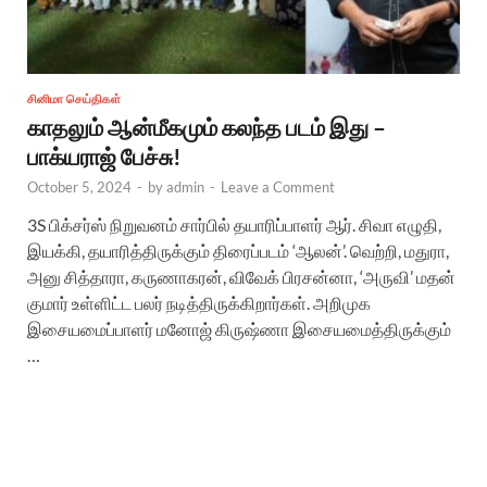
சினிமா செய்திகள்
காதலும் ஆன்மீகமும் கலந்த படம் இது –
பாக்யராஜ் பேச்சு!
October 5, 2024
-
by
admin
-
Leave a Comment
3S பிக்சர்ஸ் நிறுவனம் சார்பில் தயாரிப்பாளர் ஆர். சிவா எழுதி,
இயக்கி, தயாரித்திருக்கும் திரைப்படம் ‘ஆலன்’. வெற்றி, மதுரா,
அனு சித்தாரா, கருணாகரன், விவேக் பிரசன்னா, ‘அருவி’ மதன்
குமார் உள்ளிட்ட பலர் நடித்திருக்கிறார்கள். அறிமுக
இசையமைப்பாளர் மனோஜ் கிருஷ்ணா இசையமைத்திருக்கும்
…