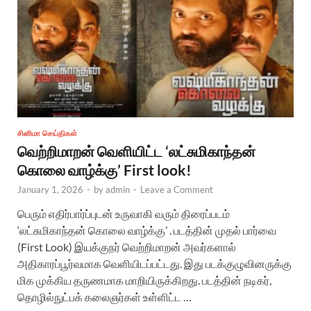
சினிமா செய்திகள்
வெற்றிமாறன் வெளியிட்ட ‘லட்சுமிகாந்தன்
கொலை வாழ்க்கு’ First look!
January 1, 2026
-
by
admin
-
Leave a Comment
பெரும் எதிர்பார்ப்புடன் உருவாகி வரும் திரைப்படம்
‘லட்சுமிகாந்தன் கொலை வாழ்க்கு’ . படத்தின் முதல் பார்வை
(First Look) இயக்குநர் வெற்றிமாறன் அவர்களால்
அதிகாரப்பூர்வமாக வெளியிடப்பட்டது. இது படக்குழுவினருக்கு
மிக முக்கிய தருணமாக மாறியிருக்கிறது. படத்தின் நடிகர்,
தொழில்நுட்பக் கலைஞர்கள் உள்ளிட்ட …