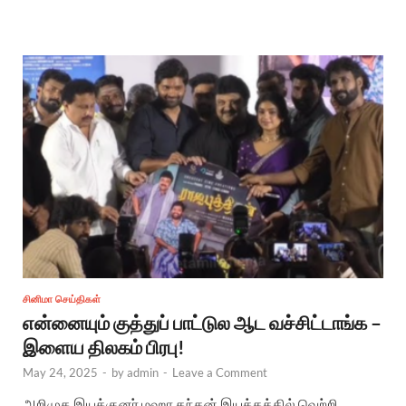
சினிமா செய்திகள்
என்னையும் குத்துப் பாட்டுல ஆட வச்சிட்டாங்க –
இளைய திலகம் பிரபு!
May 24, 2025
-
by
admin
-
Leave a Comment
அறிமுக இயக்குனர் மஹா கந்தன் இயக்கத்தில் வெற்றி,