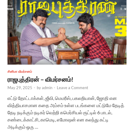
சினிமா விமர்சனம்
ராஜபுத்திரன் – விமர்சனம்!
May 29, 2025
-
by
admin
-
Leave a Comment
எட்டு தோட்டாக்கள், ஜீவி, மெமரீஸ், பகலறியான், ஜோதி என
வித்தியாசமான கதை அம்சம் உள்ள படங்களை மட்டுமே தேடித்
தேடி நடிக்கும் நடிகர் வெற்றி கமெர்சியல் ரூட்டில் 6 பாடல்,
சண்டைக்காட்சி, காமெடி, எமோஷன் என கலந்து கட்டி
அடிக்கும் ஒரு …