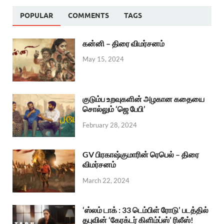
POPULAR
COMMENTS
TAGS
கன்னி – திரை விமர்சனம்
May 15, 2024
குடும்ப உறவுகளின் அழகான கதையை
சொல்லும் ‘ஜெ பேபி’
February 28, 2024
GV பிரகாஷ்குமாரின் ரெபெல் – திரை
விமர்சனம்
March 22, 2024
‘ஸ்லம் டாக் : 33 டெம்பிள் ரோடு’ படத்தில்
தபுவின் ‘கேரக்டர் கிளிம்ப்ஸ்’ ரிலீஸ்!