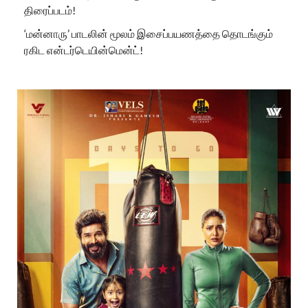
திரைப்படம்!
‘மன்னாரு’ பாடலின் மூலம் இசைப்பயணத்தை தொடங்கும்
ரகிட என்டர்டெயின்மென்ட்!