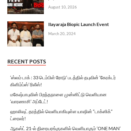
August 10, 2026
Ilayaraja Biopic Launch Event
March 20, 2024
RECENT POSTS
‘ஸ்லம் டாக் : 33 டெம்பிள் ரோடு’ படத்தில் தபுவின் ‘கேரக்டர்
கிளிம்ப்ஸ்’ ரிலீஸ்!
மகேஷ்பாபுவின் பிறந்தநாளை முன்னிட்டு வெளியான
‘வாரணாசி’ அப்டேட்!
ஹாலிவுட் தரத்தில் வெளியாகியுள்ள யாஷின் “டாக்ஸிக்”
ட்ரைலர்!
ஆகஸ்ட் 21-ல் திரையரங்குகளில் வெளியாகும் ‘ONE MAN’