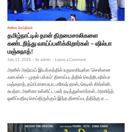
சினிமா செய்திகள்
தமிழ்நாட்டில் தான் திறமைசாலிகளை
கண்டறிந்து வாய்ப்பளிக்கிறார்கள் – ஷில்பா
மஞ்சுநாத்!
July 21, 2025
-
by
admin
-
Leave a Comment
அனீஸ் அஷ்ரஃப் இயக்கத்தில் உருவாகியுள்ள ‘சென்னை
ஃபைல்ஸ் – முதல் பக்கம்’ திரைப்படத்தில் வெற்றி, ஷில்பா
மஞ்சுநாத், தம்பி ராமையா, மகேஷ் தாஸ், ரெடின் கிங்ஸ்லி,
சுபத்ரா, அனிகா உள்ளிட்ட பலர் நடித்துள்ளார்கள். அரவிந்த்
ஒளிப்பதிவு செய்திருக்கும் இந்த திரைப்படத்திற்கு ஏ …