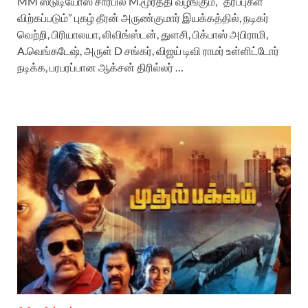
MM ஸ்டுடியோஸ் சார்பில் M.மூர்த்தி வழங்கும், “தீர்ப்புகள்
விற்கப்படும்” புகழ் தீரன் அருண்குமார் இயக்கத்தில், நடிகர்
வெற்றி, பிரியாலயா, லிவிங்ஸ்டன், துளசி, பிக்பாஸ் அபிராமி,
A.வெங்கடேஷ், அருள் D சங்கர், விஜய் டிவி ராமர் உள்ளிட்டோர்
நடிக்க, பரபரப்பான ஆக்சன் திரில்லர் …