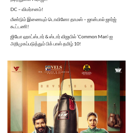
DC – விமர்சனம்!
மீண்டும் இணையும் டொவினோ தாமஸ் – ஜான்பால் ஜார்ஜ்
கூட்டணி!
ஜியோ ஹாட்ஸ்டார் & ஸ்டார் விஜயில் ‘Common Man’-ஐ
அறிமுகப்படுத்தும் பிக் பாஸ் தமிழ் 10!