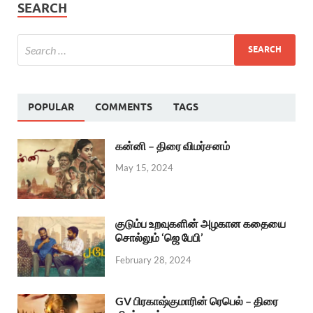
SEARCH
POPULAR
COMMENTS
TAGS
கன்னி – திரை விமர்சனம்
May 15, 2024
குடும்ப உறவுகளின் அழகான கதையை
சொல்லும் ‘ஜெ பேபி’
February 28, 2024
GV பிரகாஷ்குமாரின் ரெபெல் – திரை