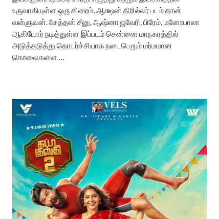
உருவாகியுள்ள ஒரு கிரைம், ஆக்ஷன் திரில்லர் படம் தான்
வள்ளுவன். சேத்தன் சீனு, ஆஷ்னா ஜவேரி, பிரேம், மனோபாலா
ஆகியோர் நடித்துள்ள இப்படம் சென்னை மாநகரத்தில்
அடுத்தடுத்து தொடர்ச்சியாக நடைபெறும் மர்மமான
கொலைகளை …