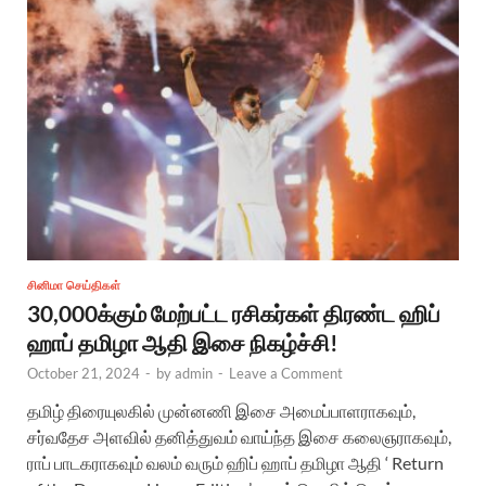
சினிமா செய்திகள்
30,000க்கும் மேற்பட்ட ரசிகர்கள் திரண்ட ஹிப்
ஹாப் தமிழா ஆதி இசை நிகழ்ச்சி!
October 21, 2024
-
by
admin
-
Leave a Comment
தமிழ் திரையுலகில் முன்னணி இசை அமைப்பாளராகவும்,
சர்வதேச அளவில் தனித்துவம் வாய்ந்த இசை கலைஞராகவும்,
ராப் பாடகராகவும் வலம் வரும் ஹிப் ஹாப் தமிழா ஆதி ‘ Return