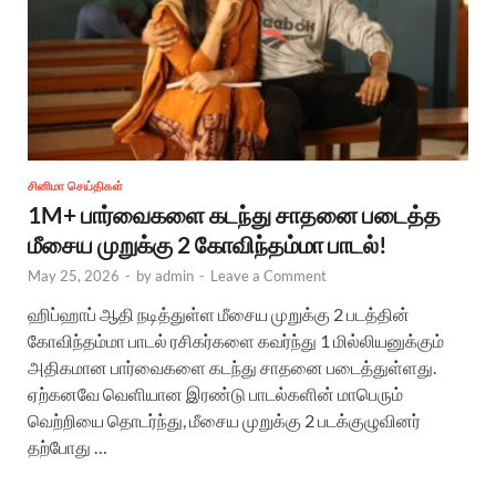
சினிமா செய்திகள்
1M+ பார்வைகளை கடந்து சாதனை படைத்த
மீசைய முறுக்கு 2 கோவிந்தம்மா பாடல்!
May 25, 2026
-
by
admin
-
Leave a Comment
ஹிப்ஹாப் ஆதி நடித்துள்ள மீசைய முறுக்கு 2 படத்தின்
கோவிந்தம்மா பாடல் ரசிகர்களை கவர்ந்து 1 மில்லியனுக்கும்
அதிகமான பார்வைகளை கடந்து சாதனை படைத்துள்ளது.
ஏற்கனவே வெளியான இரண்டு பாடல்களின் மாபெரும்
வெற்றியை தொடர்ந்து, மீசைய முறுக்கு 2 படக்குழுவினர்
தற்போது …