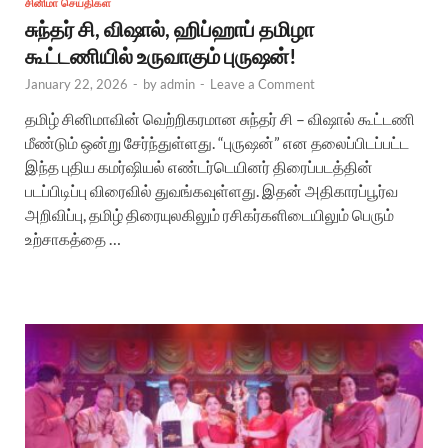
சினிமா செய்திகள்
சுந்தர் சி, விஷால், ஹிப்ஹாப் தமிழா
கூட்டணியில் உருவாகும் புருஷன்!
January 22, 2026
-
by
admin
-
Leave a Comment
தமிழ் சினிமாவின் வெற்றிகரமான சுந்தர் சி – விஷால் கூட்டணி
மீண்டும் ஒன்று சேர்ந்துள்ளது. “புருஷன்” என தலைப்பிடப்பட்ட
இந்த புதிய கமர்ஷியல் எண்டர்டெயினர் திரைப்படத்தின்
படப்பிடிப்பு விரைவில் துவங்கவுள்ளது. இதன் அதிகாரப்பூர்வ
அறிவிப்பு, தமிழ் திரையுலகிலும் ரசிகர்களிடையிலும் பெரும்
உற்சாகத்தை …