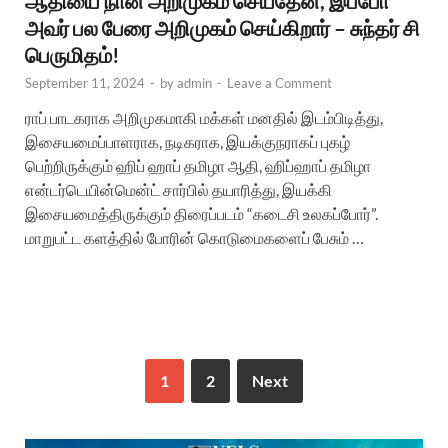
ஆதியை நான் அறிமுகம் செய்தேன், இப்போ
அவர் பல பேரை அறிமுகம் செய்கிறார் – சுந்தர் சி
பெருமிதம்!
September 11, 2024
-
by
admin
-
Leave a Comment
ராப் பாடகராக அறிமுகமாகி மக்கள் மனதில் இடம்பிடித்து,
இசையமைப்பாளராக, நடிகராக, இயக்குநராகப் புகழ்
பெற்றிருக்கும் ஹிப் ஹாப் தமிழா ஆதி, ஹிப்ஹாப் தமிழா
என்டர்டெயின்மென்ட் சார்பில் தயாரித்து, இயக்கி
இசையமைத்திருக்கும் திரைப்படம் “கடைசி உலகப்போர்”.
மாறுபட்ட களத்தில் போரின் கொடுமைகளைப் பேசும் …
1
2
Next