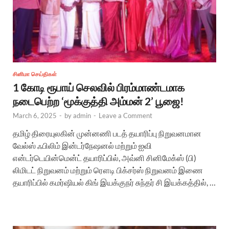
சினிமா செய்திகள்
1 கோடி ரூபாய் செலவில் பிரம்மாண்டமாக
நடைபெற்ற ‘மூக்குத்தி அம்மன் 2’ பூஜை!
March 6, 2025
-
by
admin
-
Leave a Comment
தமிழ் திரையுலகின் முன்னணி படத் தயாரிப்பு நிறுவனமான
வேல்ஸ் ஃபிலிம் இன்டர்நேஷனல் மற்றும் ஐவி
என்டர்டெயின்மென்ட் தயாரிப்பில், அவ்னி சினிமேக்ஸ் (பி)
லிமிடட் நிறுவனம் மற்றும் ரௌடி பிக்சர்ஸ் நிறுவனம் இணை
தயாரிப்பில் கமர்ஷியல் கிங் இயக்குநர் சுந்தர் சி இயக்கத்தில், …