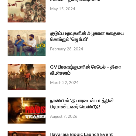
May 15, 2024
குடும்ப உறவுகளின் அழகான கதையை
சொல்லும் ‘ஜெ பேபி’
February 28, 2024
GV பிரகாஷ்குமாரின் ரெபெல் – திரை
விமர்சனம்
March 22, 2024
நானியின் ‘தி பாரடைஸ்’ படத்தின்
பிரமாண்ட டீசர் வெளியீடு!
August 7, 2026
Ilayaraja Biopic Launch Event