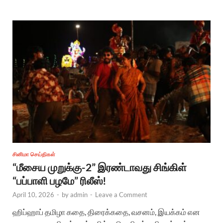
சினிமா செய்திகள்
“மீசைய முறுக்கு-2” இரண்டாவது சிங்கிள்
“பப்பாளி பழமே” ரிலீஸ்!
April 10, 2026
-
by
admin
-
Leave a Comment
ஹிப்ஹாப் தமிழா கதை, திரைக்கதை, வசனம், இயக்கம் என