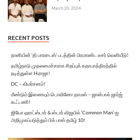
March 20, 2024
RECENT POSTS
நானியின் ‘தி பாரடைஸ்’ படத்தின் பிரமாண்ட டீசர் வெளியீடு!
தமிழ்நாடு முதலமைச்சராக சிறப்புக் கதாபாத்திரத்தில்
நடித்துள்ள H.ராஜா!
DC – விமர்சனம்!
மீண்டும் இணையும் டொவினோ தாமஸ் – ஜான்பால் ஜார்ஜ்
கூட்டணி!
ஜியோ ஹாட்ஸ்டார் & ஸ்டார் விஜயில் ‘Common Man’-ஐ
அறிமுகப்படுத்தும் பிக் பாஸ் தமிழ் 10!