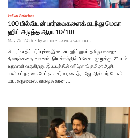
சினிமா செய்திகள்
100 மில்லியன் பார்வைகளைக் கடந்து மெகா
ஹிட் அடித்த ஆரா 10/10!
May 25, 2026
-
by
admin
-
Leave a Comment
பெரும் எதிர்பார்ப்புக்கு இடையே ஹிப்ஹாப் தமிழா கதை-
திரைக்கதை-வசனம்- இயக்கத்தில் “மீசைய முறுக்கு-2” படம்
உருவாகி வருகிறது. இப்படத்தில் ஹிப்ஹாப் தமிழா ஆதி,
பாலிவுட் நடிகை கேட்டிகா சர்மா, சைத்ரா ஜே. ஆச்சார், யோகி
பாபு, கருணாஸ், ஹர்ஷத் கான் , …