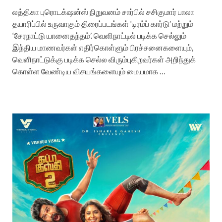
லத்திகா புரொடக்‌ஷன்ஸ் நிறுவனம் சார்பில் சசிகுமார் பாலா
தயாரிப்பில் உருவாகும் திரைப்படங்கள் ‘டிரம்ப் கார்டு’ மற்றும்
‘சேரநாட்டு யானைதந்தம்’. வெளிநாட்டில் படிக்க செல்லும்
இந்திய மாணவர்கள் எதிர்கொள்ளும் பிரச்சனைகளையும்,
வெளிநாட்டுக்கு படிக்க செல்ல விரும்புகிறவர்கள் அறிந்துக்
கொள்ள வேண்டிய விசயங்களையும் மையமாக …