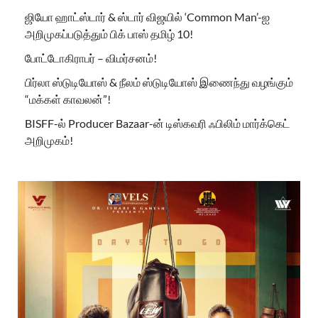
ஜியோ ஹாட்ஸ்டார் & ஸ்டார் விஜயில் ‘Common Man’-ஐ
அறிமுகப்படுத்தும் பிக் பாஸ் தமிழ் 10!
போட்டோகிராபர் – விமர்சனம்!
பிர்லா ஸ்டுடியோஸ் & நீலம் ஸ்டுடியோஸ் இணைந்து வழங்கும்
“மக்கள் காவலன்”!
BISFF-ல் Producer Bazaar-ன் டிஸ்கவரி ஃபிலிம் மார்க்கெட்
அறிமுகம்!