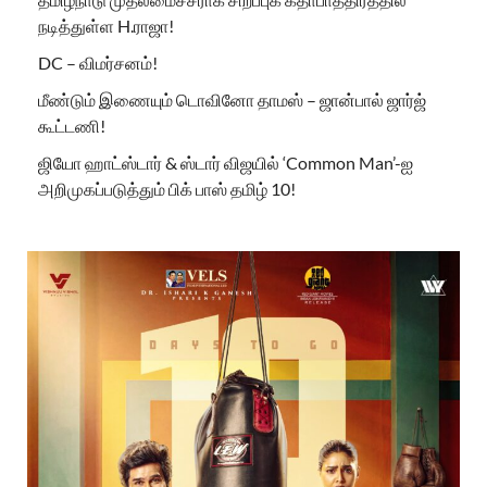
நடித்துள்ள H.ராஜா!
DC – விமர்சனம்!
மீண்டும் இணையும் டொவினோ தாமஸ் – ஜான்பால் ஜார்ஜ்
கூட்டணி!
ஜியோ ஹாட்ஸ்டார் & ஸ்டார் விஜயில் ‘Common Man’-ஐ
அறிமுகப்படுத்தும் பிக் பாஸ் தமிழ் 10!