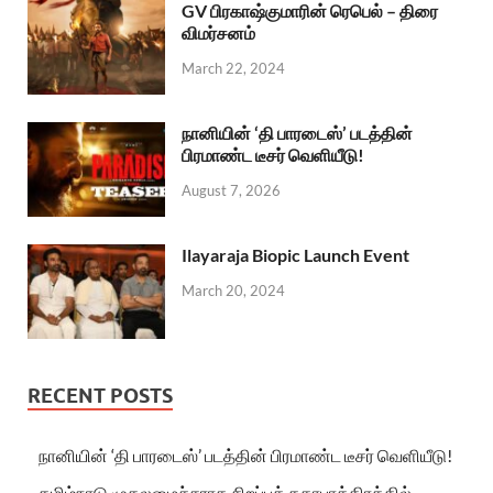
GV பிரகாஷ்குமாரின் ரெபெல் – திரை
விமர்சனம்
March 22, 2024
நானியின் ‘தி பாரடைஸ்’ படத்தின்
பிரமாண்ட டீசர் வெளியீடு!
August 7, 2026
Ilayaraja Biopic Launch Event
March 20, 2024
RECENT POSTS
நானியின் ‘தி பாரடைஸ்’ படத்தின் பிரமாண்ட டீசர் வெளியீடு!
தமிழ்நாடு முதலமைச்சராக சிறப்புக் கதாபாத்திரத்தில்