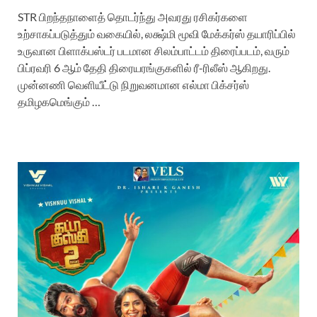
STR பிறந்தநாளைத் தொடர்ந்து அவரது ரசிகர்களை
உற்சாகப்படுத்தும் வகையில், லக்ஷ்மி மூவி மேக்கர்ஸ் தயாரிப்பில்
உருவான பிளாக்பஸ்டர் படமான சிலம்பாட்டம் திரைப்படம், வரும்
பிப்ரவரி 6 ஆம் தேதி திரையரங்குகளில் ரீ-ரிலீஸ் ஆகிறது.
முன்னணி வெளியீட்டு நிறுவனமான எல்மா பிக்சர்ஸ்
தமிழகமெங்கும் …