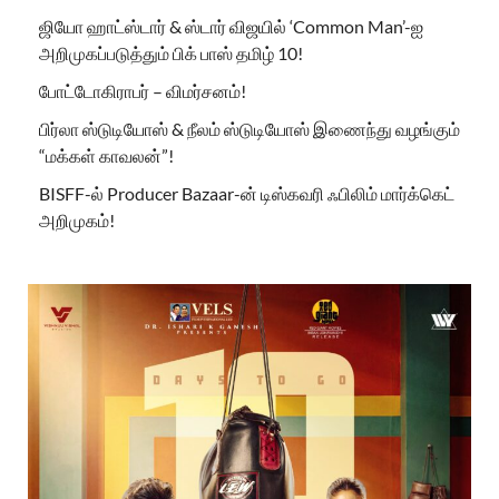
ஜியோ ஹாட்ஸ்டார் & ஸ்டார் விஜயில் ‘Common Man’-ஐ
அறிமுகப்படுத்தும் பிக் பாஸ் தமிழ் 10!
போட்டோகிராபர் – விமர்சனம்!
பிர்லா ஸ்டுடியோஸ் & நீலம் ஸ்டுடியோஸ் இணைந்து வழங்கும்
“மக்கள் காவலன்”!
BISFF-ல் Producer Bazaar-ன் டிஸ்கவரி ஃபிலிம் மார்க்கெட்
அறிமுகம்!