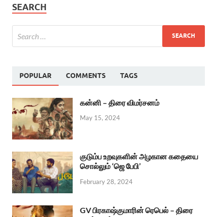
SEARCH
POPULAR
COMMENTS
TAGS
கன்னி – திரை விமர்சனம்
May 15, 2024
குடும்ப உறவுகளின் அழகான கதையை
சொல்லும் ‘ஜெ பேபி’
February 28, 2024
GV பிரகாஷ்குமாரின் ரெபெல் – திரை