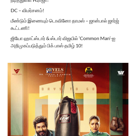
DC – விமர்சனம்!
மீண்டும் இணையும் டொவினோ தாமஸ் – ஜான்பால் ஜார்ஜ்
கூட்டணி!
ஜியோ ஹாட்ஸ்டார் & ஸ்டார் விஜயில் ‘Common Man’-ஐ
அறிமுகப்படுத்தும் பிக் பாஸ் தமிழ் 10!