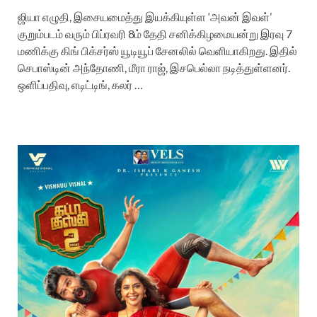
ஜியா எழுதி, இசையமைத்து இயக்கியுள்ள ‘அவன் இவள்’
குறும்படம் வரும் பிப்ரவரி 8ம் தேதி சனிக்கிழமையன்று இரவு 7
மணிக்கு கிங் பிக்சர்ஸ் யூடியூப் சேனலில் வெளியாகிறது. இதில்
செபாஸ்டின் அந்தோணி, மீரா ராஜ், இசபெல்லா நடித்துள்ளனர்.
ஒளிப்பதிவு, எடிட்டிங், கலர் …