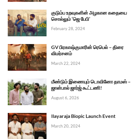
குடும்ப உறவுகளின் அழகான கதையை
சொல்லும் ‘ஜெ பேபி’
February 28, 2024
GV பிரகாஷ்குமாரின் ரெபெல் – திரை
விமர்சனம்
March 22, 2024
மீண்டும் இணையும் டொவினோ தாமஸ் –
ஜான்பால் ஜார்ஜ் கூட்டணி!
August 6, 2026
Ilayaraja Biopic Launch Event
March 20, 2024