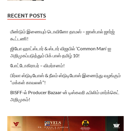
RECENT POSTS
மீண்டும் இணையும் டொவினோ தாமஸ் – ஜான்பால் ஜார்ஜ்
கூட்டணி!
ஜியோ ஹாட்ஸ்டார் & ஸ்டார் விஜயில் ‘Common Man’-ஐ
அறிமுகப்படுத்தும் பிக் பாஸ் தமிழ் 10!
போட்டோகிராபர் – விமர்சனம்!
பிர்லா ஸ்டுடியோஸ் & நீலம் ஸ்டுடியோஸ் இணைந்து வழங்கும்
“மக்கள் காவலன்”!
BISFF-ல் Producer Bazaar-ன் டிஸ்கவரி ஃபிலிம் மார்க்கெட்
அறிமுகம்!