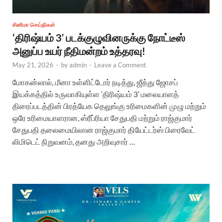
சினிமா செய்திகள்
‘திரிஷ்யம் 3’ படக்குழுவினருக்கு நோட்டீஸ்
அனுப்ப உயர் நீதிமன்றம் உத்தரவு!
May 21, 2026
-
by
admin
-
Leave a Comment
மோகன்லால், மீனா உள்ளிட்டோர் நடித்து, ஜீத்து ஜோசப்
இயக்கத்தில் உருவாகியுள்ள ‘திரிஷ்யம் 3’ மலையாளத்
திரைப்படத்தின் பிரத்யேக தெலுங்கு உரிமைகளின் முழு மற்றும்
ஒரே உரிமையாளரான, ஸ்ரீப்ரியா சேதுபதி மற்றும் ராஜ்குமார்
சேதுபதி தலைமையிலான ராஜ்குமார் தியேட்டர்ஸ் பிரைவேட்
லிமிடெட் நிறுவனம், தனது அறிவுசார் …