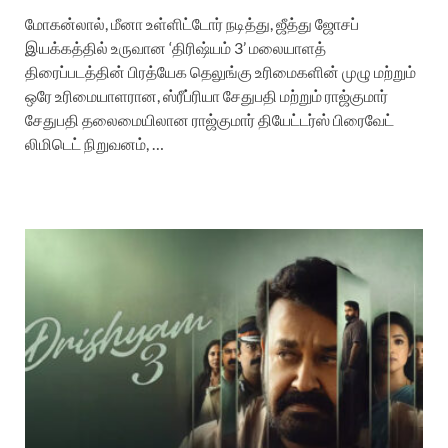
மோகன்லால், மீனா உள்ளிட்டோர் நடித்து, ஜீத்து ஜோசப்
இயக்கத்தில் உருவான ‘திரிஷ்யம் 3’ மலையாளத்
திரைப்படத்தின் பிரத்யேக தெலுங்கு உரிமைகளின் முழு மற்றும்
ஒரே உரிமையாளரான, ஸ்ரீப்ரியா சேதுபதி மற்றும் ராஜ்குமார்
சேதுபதி தலைமையிலான ராஜ்குமார் தியேட்டர்ஸ் பிரைவேட்
லிமிடெட் நிறுவனம், …