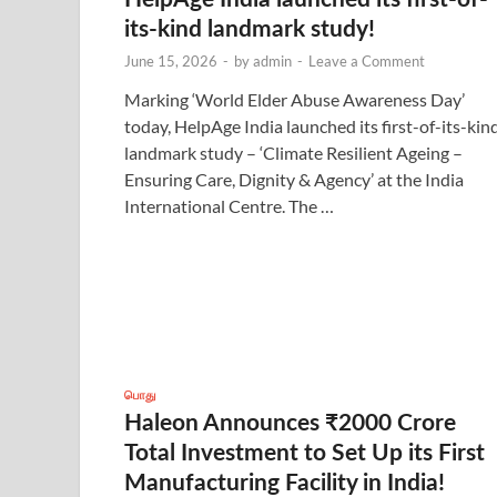
its-kind landmark study!
June 15, 2026
-
by
admin
-
Leave a Comment
Marking ‘World Elder Abuse Awareness Day’
today, HelpAge India launched its first-of-its-kin
landmark study – ‘Climate Resilient Ageing –
Ensuring Care, Dignity & Agency’ at the India
International Centre. The …
பொது
Haleon Announces ₹2000 Crore
Total Investment to Set Up its First
Manufacturing Facility in India!