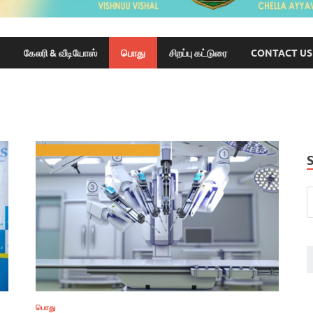
கேலரி & வீடியோஸ்
பொது
சிறப்பு கட்டுரை
CONTACT US
பொது