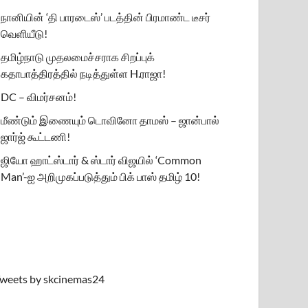
நானியின் ‘தி பாரடைஸ்’ படத்தின் பிரமாண்ட டீசர்
வெளியீடு!
தமிழ்நாடு முதலமைச்சராக சிறப்புக்
கதாபாத்திரத்தில் நடித்துள்ள H.ராஜா!
DC – விமர்சனம்!
மீண்டும் இணையும் டொவினோ தாமஸ் – ஜான்பால்
ஜார்ஜ் கூட்டணி!
ஜியோ ஹாட்ஸ்டார் & ஸ்டார் விஜயில் ‘Common
Man’-ஐ அறிமுகப்படுத்தும் பிக் பாஸ் தமிழ் 10!
weets by skcinemas24