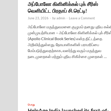
அப்போலோ கிளினிக்கல் புக் சீரிஸ்
வெளியிட்ட பிரதாப் சி.ரெட்டி!
June 23, 2026
-
by
admin
-
Leave a Comment
அப்போலோ மருத்துவமனை குழுமம் தனது புதிய கல்
முன்முயற்சியான – அப்போலோ கிளினிக்கல் புக் சீரிஸ
(Apollo Clinical Book Series) என்ற திட்டத்தை
அறிவித்துள்ளது. நோயாளிகளின் பராமரிப்பை
மேம்படுத்துவதற்காக, வளர்ந்து வரும் மருத்துவ
நடைமுறைகள் மற்றும் புதிய சிகிச்சை முறைகள் …
பொது
HelpAge India launched its first-of-