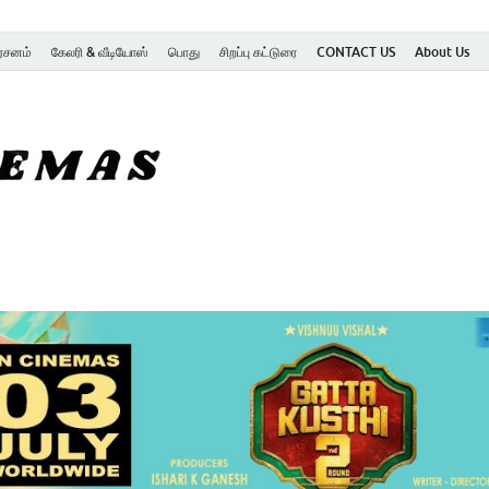
ர்சனம்
கேலரி & வீடியோஸ்
பொது
சிறப்பு கட்டுரை
CONTACT US
About Us
SK Cinemas