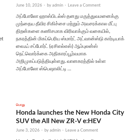
June 10, 2026
-
by
admin
-
Leave a Comment
அப்போலோ ஹாஸ்பிடல்ஸ் தனது மருத்துவமனைக்கு
முந்தைய தீவிர சிகிச்சை மற்றும் அவசரக்கால மீட்பு
திறன்களை கணிசமாக விரிவாக்கும் வகையில்,
et
நகரத்தின் மிகப்பெரிய ஸ்மார்ட் அட்வான்ஸ்டு கார்டியாக்
லைஃப் சப்போர்ட் (ஏசிஎல்எஸ்) ஆம்புலன்ஸ்
நெட்வொர்க்கை அதிகாரப்பூர்வமாக
அறிமுகப்படுத்தியுள்ளது. வானகரத்தில் உள்ள
அப்போலோ ஸ்பெஷாலிட்டி …
பொது
Honda launches the New Honda City
SUV the All New ZR-V e:HEV
June 3, 2026
-
by
admin
-
Leave a Comment