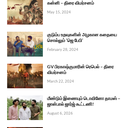
கன்னி – திரை விமர்சனம்
May 15, 2024
குடும்ப உறவுகளின் அழகான கதையை
சொல்லும் ‘ஜெ பேபி’
February 28, 2024
GV பிரகாஷ்குமாரின் ரெபெல் – திரை
விமர்சனம்
March 22, 2024
மீண்டும் இணையும் டொவினோ தாமஸ் –
ஜான்பால் ஜார்ஜ் கூட்டணி!
August 6, 2026