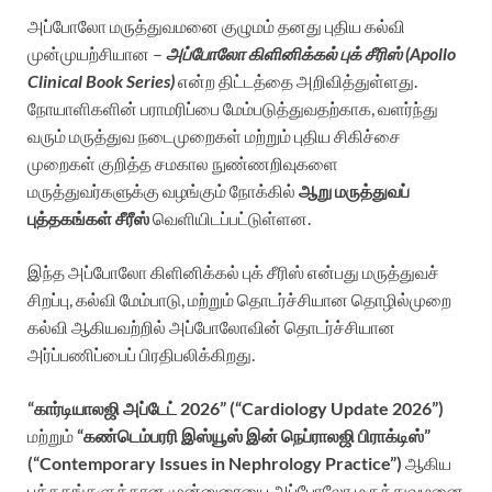
அப்போலோ மருத்துவமனை குழுமம் தனது புதிய கல்வி
முன்முயற்சியான –
அப்போலோ கிளினிக்கல் புக் சீரிஸ் (
Apollo
Clinical Book Series)
என்ற திட்டத்தை அறிவித்துள்ளது.
நோயாளிகளின் பராமரிப்பை மேம்படுத்துவதற்காக, வளர்ந்து
வரும் மருத்துவ நடைமுறைகள் மற்றும் புதிய சிகிச்சை
முறைகள் குறித்த சமகால நுண்ணறிவுகளை
மருத்துவர்களுக்கு வழங்கும் நோக்கில்
ஆறு மருத்துவப்
புத்தகங்கள்
சீரீஸ்
வெளியிடப்பட்டுள்ளன.
இந்த அப்போலோ கிளினிக்கல் புக் சீரிஸ் என்பது மருத்துவச்
சிறப்பு, கல்வி மேம்பாடு, மற்றும் தொடர்ச்சியான தொழில்முறை
கல்வி ஆகியவற்றில் அப்போலோவின் தொடர்ச்சியான
அர்ப்பணிப்பைப் பிரதிபலிக்கிறது.
“கார்டியாலஜி அப்டேட் 2026” (“Cardiology Update 2026”)
மற்றும்
“கண்டெம்பரரி இஸ்யூஸ் இன் நெப்ராலஜி பிராக்டிஸ்”
(“Contemporary Issues in Nephrology Practice”)
ஆகிய
புத்தகங்களுக்கான முன்னுரையை அப்போலோ மருத்துவமனை