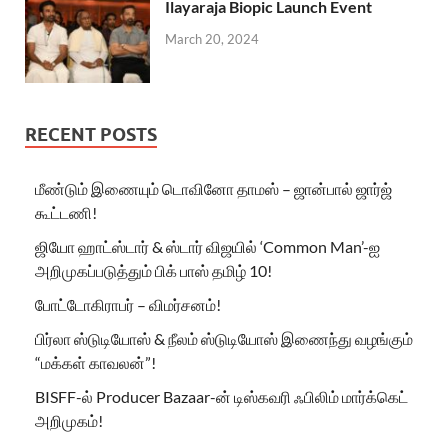
Ilayaraja Biopic Launch Event
March 20, 2024
RECENT POSTS
மீண்டும் இணையும் டொவினோ தாமஸ் – ஜான்பால் ஜார்ஜ்
கூட்டணி!
ஜியோ ஹாட்ஸ்டார் & ஸ்டார் விஜயில் ‘Common Man’-ஐ
அறிமுகப்படுத்தும் பிக் பாஸ் தமிழ் 10!
போட்டோகிராபர் – விமர்சனம்!
பிர்லா ஸ்டுடியோஸ் & நீலம் ஸ்டுடியோஸ் இணைந்து வழங்கும்
“மக்கள் காவலன்”!
BISFF-ல் Producer Bazaar-ன் டிஸ்கவரி ஃபிலிம் மார்க்கெட்
அறிமுகம்!