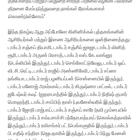
தற்போதைய மற்றும் பல்துறை சார்ந்த அறிவை வழங்கி அவர்கள்
திறனை மேம்படுத்துவதை நாங்கள் நோக்கமாகக்
கொண்டுள்ளோம்
.”
இந்த நிகழ்வு ஆறு அப்போலோ கிளினிக்கல் புத்தகங்களின்
ஆசிரியர்கள் மற்றும் இணை ஆசிரியர்களை ஒன்றிணைத்தது:
டாக்டர் சஞ்சய் தியாகி, டாக்டர் சஞ்சீவ் ஜசுஜா, டாக்டர் வினித்
சூரி, டாக்டர் அருண் பிரசாத், டாக்டர் எஸ். கே. வாங்னூ
(டெல்லியில் இருந்து), டாக்டர் செங்கோட்டுவேலு, டாக்டர் ஒய்.
வி. சி. ரெட்டி, டாக்டர் ராஜீவ் அண்ணிகேரி, டாக்டர் சப்னா
நங்கியா, டாக்டர் ராஜ் பழனியப்பன் (சென்னையில் இருந்து),
டாக்டர் மனோஜ் அகர்வால், டாக்டர் கிருஷ்ணா பாட்டீல், டாக்டர்
ஜடேஷ்வர் கவுட் (ஐதராபாத்தில் இருந்து), டாக்டர் நிதிஷ் குமார்
மொஹந்தி, டாக்டர் சாம்பித் தாஸ் (புவனேஸ்வரில் இருந்து),
டாக்டர் ஜோதி பாஜ்பாய், டாக்டர் சஞ்சய் காரே (நவி மும்பையில்
இருந்து), டாக்டர் சவ்யசாச்சி பந்தோபாத்யாய் (கொல்கத்தாவில்
இருந்து), டாக்டர் ரவிசங்கர் பட் (பெங்களூரில் இருந்து), டாக்டர்
பி. சதீஷ் சந்திரா (ஜெயநகரில் இருந்து), டாக்டர் பிந்து மேனன்