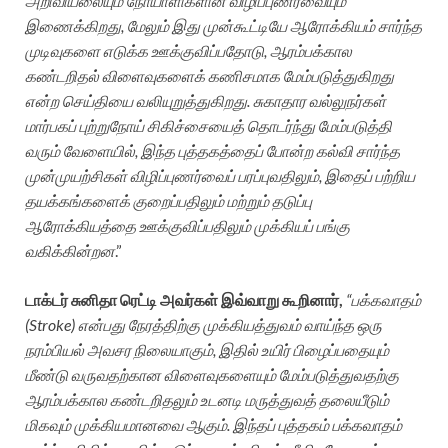
அறிவியலையும் நோயாளிகளின் விழிப்புணர்வையும்
இணைக்கிறது, மேலும் இது முன்கூட்டியே ஆரோக்கியம் சார்ந்த
முடிவுகளை எடுக்க ஊக்குவிப்பதோடு, ஆரம்பக்கால
கண்டறிதல் விளைவுகளைக் கணிசமாக மேம்படுத்துகிறது
என்ற செய்தியை வலியுறுத்துகிறது. சுகாதார வல்லுநர்கள்
மார்பகப் புற்றுநோய் சிகிச்சையைத் தொடர்ந்து மேம்படுத்தி
வரும் வேளையில், இந்த புத்தகத்தைப் போன்ற கல்வி சார்ந்த
முன்முயற்சிகள் விழிப்புணர்வைப் பரப்புவதிலும், இதைப் பற்றிய
தயக்கங்களைக் குறைப்பதிலும் மற்றும் தடுப்பு
ஆரோக்கியத்தை ஊக்குவிப்பதிலும் முக்கியப் பங்கு
வகிக்கின்றன
.”
டாக்டர் சுனிதா ரெட்டி
அவர்கள் இவ்வாறு கூறினார்,
“பக்கவாதம்
(Stroke) என்பது நேரத்திற்கு முக்கியத்துவம் வாய்ந்த ஒரு
நரம்பியல் அவசர நிலையாகும், இதில் உயிர் பிழைப்பதையும்
மீண்டு வருவதற்கான விளைவுகளையும் மேம்படுத்துவதற்கு
ஆரம்பக்கால கண்டறிதலும் உடனடி மருத்துவத் தலையீடும்
மிகவும் முக்கியமானவை ஆகும். இந்தப் புத்தகம் பக்கவாதம்