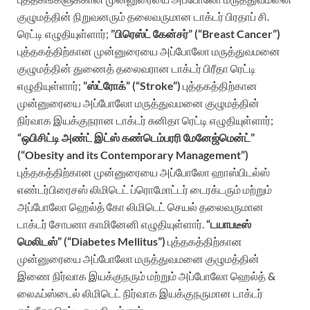
குழுமத்தின் நிறுவனரும் தலைவருமான டாக்டர் பிரதாப் சி.
ரெட்டி எழுதியுள்ளார்;
”பிரெஸ்ட் கேன்சர்” (“Breast Cancer”)
புத்தகத்திற்கான முன்னுரையை அப்போலோ மருத்துவமனை
குழுமத்தின் துணைத் தலைவரான டாக்டர் பிரீதா ரெட்டி
எழுதியுள்ளார்;
”ஸ்ட்ரோக்” (“Stroke”)
புத்தகத்திற்கான
முன்னுரையை அப்போலோ மருத்துவமனை குழுமத்தின்
நிர்வாக இயக்குநரான டாக்டர் சுனிதா ரெட்டி எழுதியுள்ளார்;
“ஒபிசிட்டி அண்ட் இட்ஸ் கண்டெம்பரரி மேனேஜ்மென்ட்”
(“Obesity and its Contemporary Management”)
புத்தகத்திற்கான முன்னுரையை அப்போலோ ஹாஸ்பிடல்ஸ்
எண்டர்பிரைசஸ் லிமிடெட் ப்ரொமோட்டர் டைரக்டரும் மற்றும்
அப்போலோ ஹெல்த் கோ லிமிடெட் செயல் தலைவருமான
டாக்டர் சோபனா காமினேனி எழுதியுள்ளார்.
“டயாபடீஸ்
மெலிடஸ்” (“Diabetes Mellitus”)
புத்தகத்திற்கான
முன்னுரையை அப்போலோ மருத்துவமனை குழுமத்தின்
இணை நிர்வாக இயக்குநரும் மற்றும் அப்போலோ ஹெல்த் &
லைஃப்ஸ்டைல் லிமிடெட் நிர்வாக இயக்குநருமான டாக்டர்