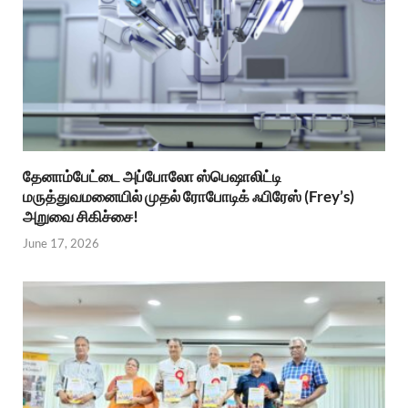
தேனாம்பேட்டை அப்போலோ ஸ்பெஷாலிட்டி
மருத்துவமனையில் முதல் ரோபோடிக் ஃபிரேஸ் (Frey’s)
அறுவை சிகிச்சை!
June 17, 2026