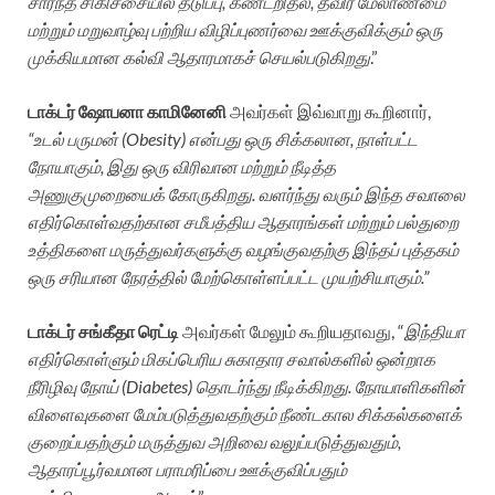
சார்ந்த சிகிச்சையில் தடுப்பு, கண்டறிதல், தீவிர மேலாண்மை
மற்றும் மறுவாழ்வு பற்றிய விழிப்புணர்வை ஊக்குவிக்கும் ஒரு
முக்கியமான கல்வி ஆதாரமாகச் செயல்படுகிறது
.”
டாக்டர்
ஷோபனா காமினேனி
அவர்கள் இவ்வாறு கூறினார்,
“உடல் பருமன் (Obesity) என்பது ஒரு சிக்கலான, நாள்பட்ட
நோயாகும், இது ஒரு விரிவான மற்றும் நீடித்த
அணுகுமுறையைக் கோருகிறது. வளர்ந்து வரும் இந்த சவாலை
எதிர்கொள்வதற்கான சமீபத்திய ஆதாரங்கள் மற்றும் பல்துறை
உத்திகளை மருத்துவர்களுக்கு வழங்குவதற்கு இந்தப் புத்தகம்
ஒரு சரியான நேரத்தில் மேற்கொள்ளப்பட்ட முயற்சியாகும்.”
டாக்டர் சங்கீதா ரெட்டி
அவர்கள் மேலும் கூறியதாவது, “
இந்தியா
எதிர்கொள்ளும் மிகப்பெரிய சுகாதார சவால்களில் ஒன்றாக
நீரிழிவு நோய் (Diabetes) தொடர்ந்து நீடிக்கிறது. நோயாளிகளின்
விளைவுகளை மேம்படுத்துவதற்கும் நீண்டகால சிக்கல்களைக்
குறைப்பதற்கும் மருத்துவ அறிவை வலுப்படுத்துவதும்,
ஆதாரப்பூர்வமான பராமரிப்பை ஊக்குவிப்பதும்