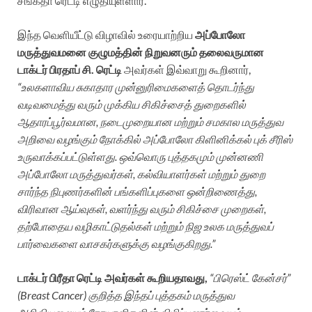
சங்கீதா ரெட்டி எழுதியுள்ளார்.
இந்த வெளியீட்டு விழாவில் உரையாற்றிய
அப்போலோ
மருத்துவமனை குழும
த்தின் நிறுவனரும் தலைவருமான
டாக்டர் பிரதாப் சி. ரெட்டி
அவர்கள் இவ்வாறு கூறினார்,
“உலகளாவிய சுகாதார முன்னுரிமைகளைத் தொடர்ந்து
வடிவமைத்து வரும் முக்கிய சிகிச்சைத் துறைகளில்
ஆதாரப்பூர்வமான, நடைமுறையான மற்றும் சமகால மருத்துவ
அறிவை வழங்கும் நோக்கில் அப்போலோ கிளினிக்கல் புக் சீரிஸ்
உருவாக்கப்பட்டுள்ளது. ஒவ்வொரு புத்தகமும் முன்னணி
அப்போலோ மருத்துவர்கள், கல்வியாளர்கள் மற்றும் துறை
சார்ந்த நிபுணர்களின் பங்களிப்புகளை ஒன்றிணைத்து,
விரிவான ஆய்வுகள், வளர்ந்து வரும் சிகிச்சை முறைகள்,
தற்போதைய வழிகாட்டுதல்கள் மற்றும் நிஜ உலக மருத்துவப்
பார்வைகளை வாசகர்களுக்கு வழங்குகிறது.”
டாக்டர் பிரீதா ரெட்டி
அவர்கள் கூறியதாவது,
“பிரெஸ்ட் கேன்சர்”
(Breast Cancer) குறித்த இந்தப் புத்தகம் மருத்துவ