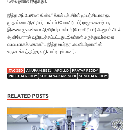
(நெல்லூரில் இருந்து).
இந்த அப்போலோ கிளினிக்கல் புக் சீரிஸ் முயற்சியானது,
முதன்மை ஆசிரியர் டாக்டர் (பேராசிரியர்) ராஜு வைஷ்யா,
இணை முதன்மை ஆசிரியர் டாக்டர் (பேராசிரியர்) அனுபம் சிபல்
ஆகியோரால் வழிநடத்தப்பட்டது, இவர்கள் மருத்துவர்களை
மையமாகக் கொண்ட இந்த உயர்தர வெளியீடுகளின்
உருவாக்கத்திற்கு வழிகாட்டியுள்ளனர்.
TAGGED
ANUPAM SIBEL
APOLLO
PRATAP REDDY
PREETHA REDDY
SHOBANA KAMINENI
SUNITHA REDDY
RELATED POSTS