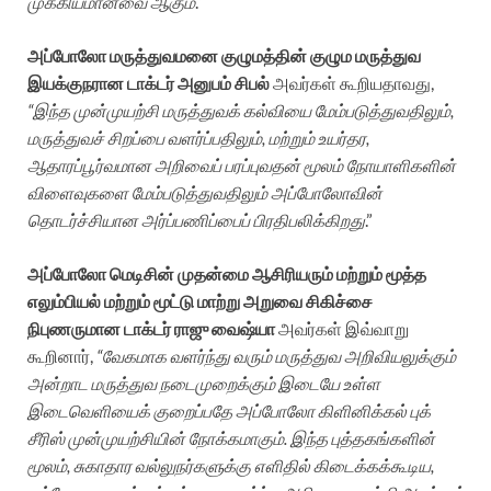
முக்கியமானவை ஆகும்
.”
அப்போலோ மருத்துவமனை குழும
த்தின் குழும மருத்துவ
இயக்குநரான டாக்டர் அனுபம் சிபல்
அவர்கள் கூறியதாவது,
“இந்த முன்முயற்சி மருத்துவக் கல்வியை மேம்படுத்துவதிலும்,
மருத்துவச் சிறப்பை வளர்ப்பதிலும், மற்றும் உயர்தர,
ஆதாரப்பூர்வமான அறிவைப் பரப்புவதன் மூலம் நோயாளிகளின்
விளைவுகளை மேம்படுத்துவதிலும் அப்போலோவின்
தொடர்ச்சியான அர்ப்பணிப்பைப் பிரதிபலிக்கிறது
.”
அப்போலோ மெடிசின் முதன்மை ஆசிரியரும் மற்றும் மூத்த
எலும்பியல் மற்றும் மூட்டு மாற்று அறுவை சிகிச்சை
நிபுணருமான டாக்டர் ராஜு வைஷ்யா
அவர்கள் இவ்வாறு
கூறினார்,
“வேகமாக வளர்ந்து வரும் மருத்துவ அறிவியலுக்கும்
அன்றாட மருத்துவ நடைமுறைக்கும் இடையே உள்ள
இடைவெளியைக் குறைப்பதே அப்போலோ கிளினிக்கல் புக்
சீரிஸ் முன்முயற்சியின் நோக்கமாகும். இந்த புத்தகங்களின்
மூலம், சுகாதார வல்லுநர்களுக்கு எளிதில் கிடைக்கக்கூடிய,