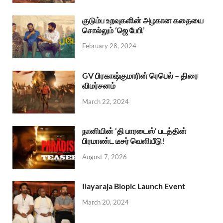
குடும்ப உறவுகளின் அழகான கதையை
சொல்லும் ‘ஜெ பேபி’
February 28, 2024
GV பிரகாஷ்குமாரின் ரெபெல் – திரை
விமர்சனம்
March 22, 2024
நானியின் ‘தி பாரடைஸ்’ படத்தின்
பிரமாண்ட டீசர் வெளியீடு!
August 7, 2026
Ilayaraja Biopic Launch Event
March 20, 2024