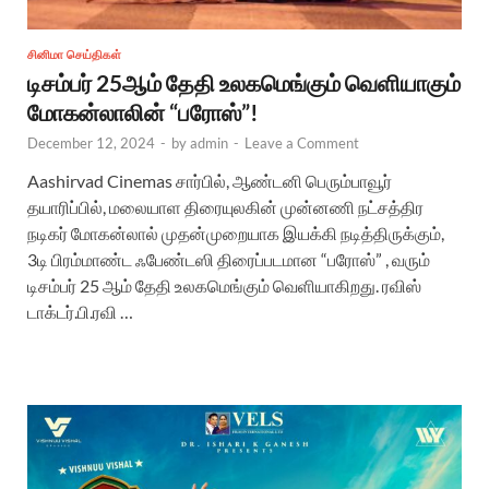
சினிமா செய்திகள்
டிசம்பர் 25ஆம் தேதி உலகமெங்கும் வெளியாகும்
மோகன்லாலின் “பரோஸ்”!
December 12, 2024
-
by
admin
-
Leave a Comment
Aashirvad Cinemas சார்பில், ஆண்டனி பெரும்பாவூர்
தயாரிப்பில், மலையாள திரையுலகின் முன்னணி நட்சத்திர
நடிகர் மோகன்லால் முதன்முறையாக இயக்கி நடித்திருக்கும்,
3டி பிரம்மாண்ட ஃபேண்டஸி திரைப்படமான “பரோஸ்” , வரும்
டிசம்பர் 25 ஆம் தேதி உலகமெங்கும் வெளியாகிறது. ரவிஸ்
டாக்டர்.பி.ரவி …