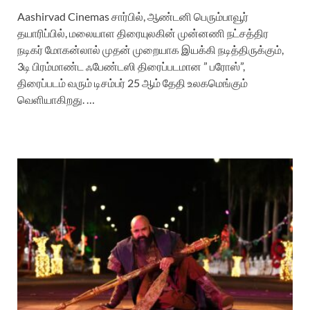
Aashirvad Cinemas சார்பில், ஆண்டனி பெரும்பாவூர்
தயாரிப்பில், மலையாள திரையுலகின் முன்னணி நட்சத்திர
நடிகர் மோகன்லால் முதன் முறையாக இயக்கி நடித்திருக்கும்,
3டி பிரம்மாண்ட ஃபேண்டஸி திரைப்படமான ” பரோஸ்”,
திரைப்படம் வரும் டிசம்பர் 25 ஆம் தேதி உலகமெங்கும்
வெளியாகிறது. …