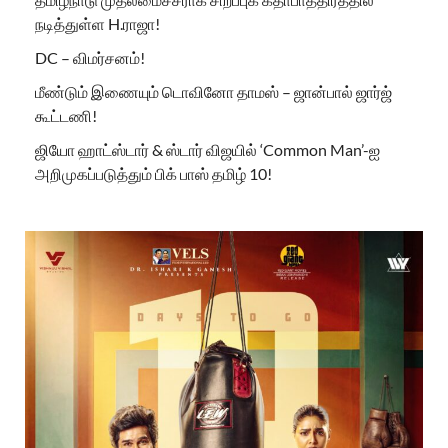
நடித்துள்ள H.ராஜா!
DC – விமர்சனம்!
மீண்டும் இணையும் டொவினோ தாமஸ் – ஜான்பால் ஜார்ஜ்
கூட்டணி!
ஜியோ ஹாட்ஸ்டார் & ஸ்டார் விஜயில் ‘Common Man’-ஐ
அறிமுகப்படுத்தும் பிக் பாஸ் தமிழ் 10!