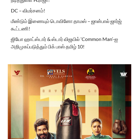
DC – விமர்சனம்!
மீண்டும் இணையும் டொவினோ தாமஸ் – ஜான்பால் ஜார்ஜ்
கூட்டணி!
ஜியோ ஹாட்ஸ்டார் & ஸ்டார் விஜயில் ‘Common Man’-ஐ
அறிமுகப்படுத்தும் பிக் பாஸ் தமிழ் 10!