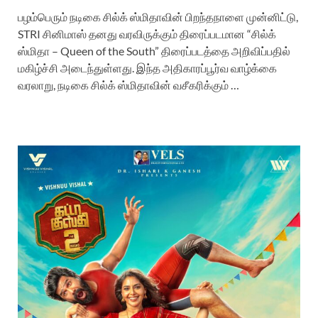
பழம்பெரும் நடிகை சில்க் ஸ்மிதாவின் பிறந்தநாளை முன்னிட்டு,
STRI சினிமாஸ் தனது வரவிருக்கும் திரைப்படமான “சில்க்
ஸ்மிதா – Queen of the South” திரைப்படத்தை அறிவிப்பதில்
மகிழ்ச்சி அடைந்துள்ளது. இந்த அதிகாரப்பூர்வ வாழ்க்கை
வரலாறு, நடிகை சில்க் ஸ்மிதாவின் வசீகரிக்கும் …