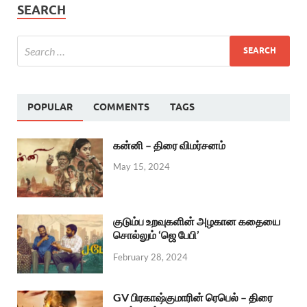
SEARCH
POPULAR
COMMENTS
TAGS
கன்னி – திரை விமர்சனம்
May 15, 2024
குடும்ப உறவுகளின் அழகான கதையை
சொல்லும் ‘ஜெ பேபி’
February 28, 2024
GV பிரகாஷ்குமாரின் ரெபெல் – திரை