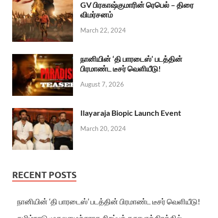
GV பிரகாஷ்குமாரின் ரெபெல் – திரை
விமர்சனம்
March 22, 2024
நானியின் ‘தி பாரடைஸ்’ படத்தின்
பிரமாண்ட டீசர் வெளியீடு!
August 7, 2026
Ilayaraja Biopic Launch Event
March 20, 2024
RECENT POSTS
நானியின் ‘தி பாரடைஸ்’ படத்தின் பிரமாண்ட டீசர் வெளியீடு!
தமிழ்நாடு முதலமைச்சராக சிறப்புக் கதாபாத்திரத்தில்