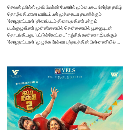
செவன் ஹில்ஸ் மூவி மேக்கர் பேனரில் மும்பையை சேர்ந்த தமிழ்
தொழிலதிபரான மாரியப்பன் முத்தையா தயாரிக்கும்
‘சோழநாட்டான்’ திரைப்படம் திரையுலகினர் மற்றும்
படக்குழுவினர் முன்னிலையில் சென்னையில் பூஜையுடன்
தொடங்கியது. “பட்டுக்கோட்டை” ரஞ்சித் கண்ணா இயக்கும்
‘சோழநாட்டான்’ முழுக்க ரேக்ளா பந்தயத்தின் பின்னணியில் …