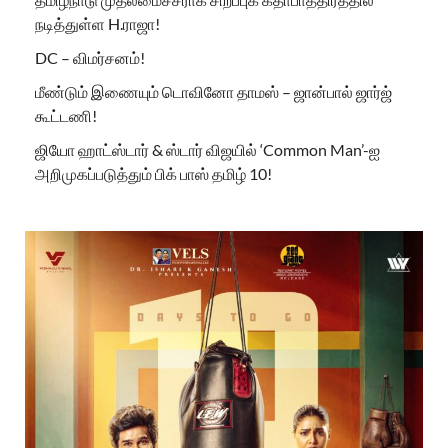
நடித்துள்ள H.ராஜா!
DC – விமர்சனம்!
மீண்டும் இணையும் டொவினோ தாமஸ் – ஜான்பால் ஜார்ஜ்
கூட்டணி!
ஜியோ ஹாட்ஸ்டார் & ஸ்டார் விஜயில் ‘Common Man’-ஐ
அறிமுகப்படுத்தும் பிக் பாஸ் தமிழ் 10!