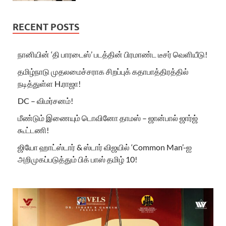
RECENT POSTS
நானியின் ‘தி பாரடைஸ்’ படத்தின் பிரமாண்ட டீசர் வெளியீடு!
தமிழ்நாடு முதலமைச்சராக சிறப்புக் கதாபாத்திரத்தில்
நடித்துள்ள H.ராஜா!
DC – விமர்சனம்!
மீண்டும் இணையும் டொவினோ தாமஸ் – ஜான்பால் ஜார்ஜ்
கூட்டணி!
ஜியோ ஹாட்ஸ்டார் & ஸ்டார் விஜயில் ‘Common Man’-ஐ
அறிமுகப்படுத்தும் பிக் பாஸ் தமிழ் 10!