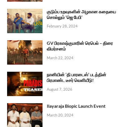
குடும்ப உறவுகளின் அழகான கதையை
சொல்லும் ‘ஜெ பேபி’
February 28, 2024
GV பிரகாஷ்குமாரின் ரெபெல் – திரை
விமர்சனம்
March 22, 2024
நானியின் ‘தி பாரடைஸ்’ படத்தின்
பிரமாண்ட டீசர் வெளியீடு!
August 7, 2026
Ilayaraja Biopic Launch Event
March 20, 2024