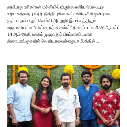
தற்போது ரசிகர்கள் மத்தியில் மிகுந்த எதிர்பார்ப்பையும்
உற்சாகத்தையும் ஏற்படுத்தியுள்ள கூட்டணிகளில் ஒன்றான,
சூர்யா நடிப்பிலும் வெங்கி அட்லூரி இயக்கத்திலும்
உருவாகியுள்ள “விஸ்வநாத் & சன்ஸ்” திரைப்படம், 2026 ஆகஸ்ட்
14 ஆம் தேதி உலகம் முழுவதும் பிரம்மாண்டமாக
திரையரங்குகளில் வெளியாகவுள்ளது. சமீபத்தில் …