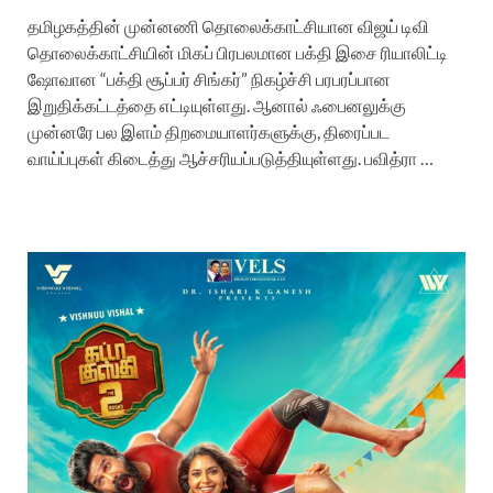
தமிழகத்தின் முன்னணி தொலைக்காட்சியான விஜய் டிவி
தொலைக்காட்சியின் மிகப் பிரபலமான பக்தி இசை ரியாலிட்டி
ஷோவான “பக்தி சூப்பர் சிங்கர்” நிகழ்ச்சி பரபரப்பான
இறுதிக்கட்டத்தை எட்டியுள்ளது. ஆனால் ஃபைனலுக்கு
முன்னரே பல இளம் திறமையாளர்களுக்கு, திரைப்பட
வாய்ப்புகள் கிடைத்து ஆச்சரியப்படுத்தியுள்ளது. பவித்ரா …