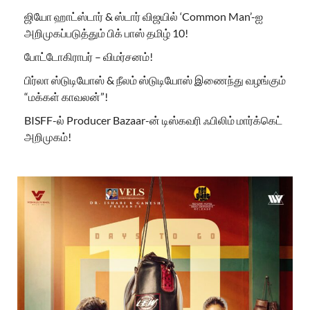
ஜியோ ஹாட்ஸ்டார் & ஸ்டார் விஜயில் ‘Common Man’-ஐ
அறிமுகப்படுத்தும் பிக் பாஸ் தமிழ் 10!
போட்டோகிராபர் – விமர்சனம்!
பிர்லா ஸ்டுடியோஸ் & நீலம் ஸ்டுடியோஸ் இணைந்து வழங்கும்
“மக்கள் காவலன்”!
BISFF-ல் Producer Bazaar-ன் டிஸ்கவரி ஃபிலிம் மார்க்கெட்
அறிமுகம்!