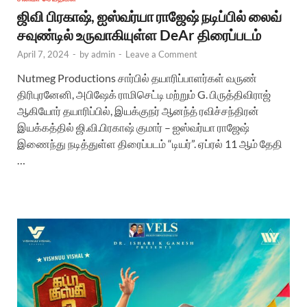
ஜிவி பிரகாஷ், ஐஸ்வர்யா ராஜேஷ் நடிப்பில் லைவ்
சவுண்டில் உருவாகியுள்ள DeAr திரைப்படம்
April 7, 2024
-
by
admin
-
Leave a Comment
Nutmeg Productions சார்பில் தயாரிப்பாளர்கள் வருண்
திரிபுரனேனி, அபிஷேக் ராமிசெட்டி மற்றும் G. பிருத்திவிராஜ்
ஆகியோர் தயாரிப்பில், இயக்குநர் ஆனந்த் ரவிச்சந்திரன்
இயக்கத்தில் ஜி.வி.பிரகாஷ் குமார் – ஐஸ்வர்யா ராஜேஷ்
இணைந்து நடித்துள்ள திரைப்படம் “டியர்”. ஏப்ரல் 11 ஆம் தேதி
…