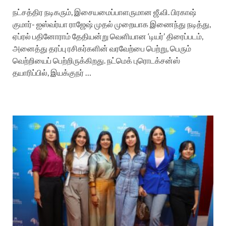
நட்சத்திர நடிகரும், இசையமைப்பாளருமான ஜீ.வி. பிரகாஷ்
குமார்- ஐஸ்வர்யா ராஜேஷ் முதல் முறையாக இணைந்து நடித்து,
ஏப்ரல் பதினோராம் தேதியன்று வெளியான ‘டியர்’ திரைப்படம்,
அனைத்து தரப்பு ரசிகர்களின் வரவேற்பை பெற்று, பெரும்
வெற்றியைப் பெற்றிருக்கிறது. நட்மெக் புரொடக்சன்ஸ்
தயாரிப்பில், இயக்குநர் …