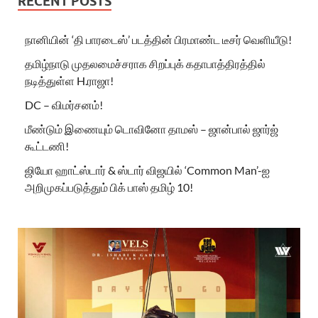
RECENT POSTS
நானியின் ‘தி பாரடைஸ்’ படத்தின் பிரமாண்ட டீசர் வெளியீடு!
தமிழ்நாடு முதலமைச்சராக சிறப்புக் கதாபாத்திரத்தில்
நடித்துள்ள H.ராஜா!
DC – விமர்சனம்!
மீண்டும் இணையும் டொவினோ தாமஸ் – ஜான்பால் ஜார்ஜ்
கூட்டணி!
ஜியோ ஹாட்ஸ்டார் & ஸ்டார் விஜயில் ‘Common Man’-ஐ
அறிமுகப்படுத்தும் பிக் பாஸ் தமிழ் 10!