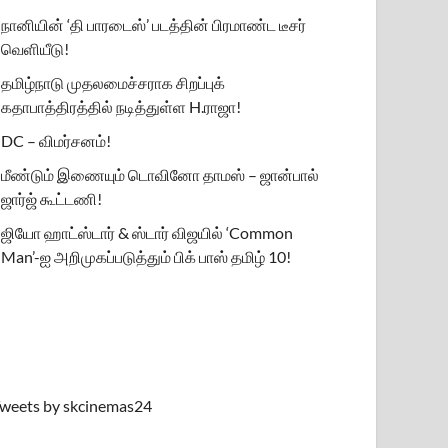
நானியின் ‘தி பாரடைஸ்’ படத்தின் பிரமாண்ட டீசர்
வெளியீடு!
தமிழ்நாடு முதலமைச்சராக சிறப்புக்
கதாபாத்திரத்தில் நடித்துள்ள H.ராஜா!
DC – விமர்சனம்!
மீண்டும் இணையும் டொவினோ தாமஸ் – ஜான்பால்
ஜார்ஜ் கூட்டணி!
ஜியோ ஹாட்ஸ்டார் & ஸ்டார் விஜயில் ‘Common
Man’-ஐ அறிமுகப்படுத்தும் பிக் பாஸ் தமிழ் 10!
weets by skcinemas24