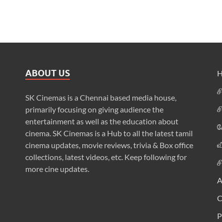
ABOUT US
ச
SK Cinemas is a Chennai based media house,
ச
primarily focusing on giving audience the
entertainment as well as the education about
க
cinema. SK Cinemas is a Hub to all the latest tamil
வ
cinema updates, movie reviews, trivia & Box office
collections, latest videos, etc. Keep following for
ச
more cine updates.
A
P