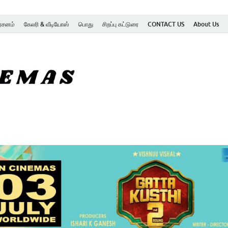
ர்சனம்
கேலரி & வீடியோஸ்
பொது
சிறப்பு கட்டுரை
CONTACT US
About Us
SK Cinemas