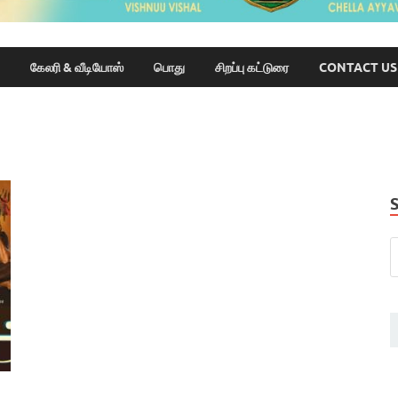
கேலரி & வீடியோஸ்
பொது
சிறப்பு கட்டுரை
CONTACT US