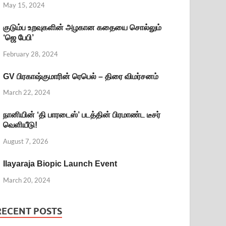
May 15, 2024
குடும்ப உறவுகளின் அழகான கதையை சொல்லும்
‘ஜெ பேபி’
February 28, 2024
GV பிரகாஷ்குமாரின் ரெபெல் – திரை விமர்சனம்
March 22, 2024
நானியின் ‘தி பாரடைஸ்’ படத்தின் பிரமாண்ட டீசர்
வெளியீடு!
August 7, 2026
Ilayaraja Biopic Launch Event
March 20, 2024
RECENT POSTS