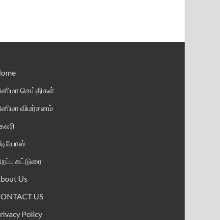
Home
ினிமா செய்திகள்
ினிமா விமர்சனம்
ேலரி
ீடியோஸ்
ிறப்பு கட்டுரை
bout Us
CONTACT US
rivacy Policy