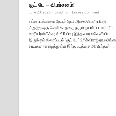
குட் டே – விமர்சனம்!
June 23, 2025
-
by
admin
-
Leave a Comment
நல்ல படங்களை தேடித் தேடி அதை வெளியிட்டு
அதற்கு ஒரு வெளிச்சத்தை தரும் தயாரிப்பாளர் ட்ரீம்
வாரியர்ஸ் பிக்சர்ஸ் S.R பிரபு இந்த வாரம் வெளியிட
இருக்கும் திரைப்படம் “குட் டே”. பிரித்விராஜ் ராமலிங்க
நாயகனாக நடித்துள்ள இந்த படத்தை அரவிந்தன் …