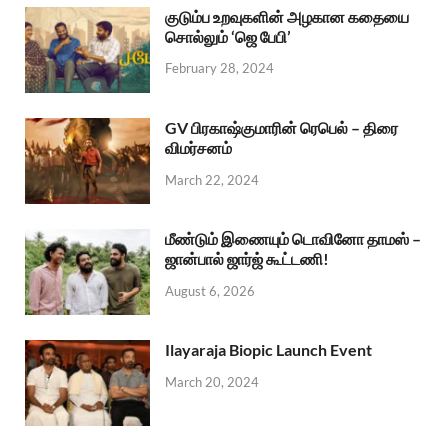
குடும்ப உறவுகளின் அழகான கதையை
சொல்லும் ‘ஜெ பேபி’
February 28, 2024
GV பிரகாஷ்குமாரின் ரெபெல் – திரை
விமர்சனம்
March 22, 2024
மீண்டும் இணையும் டொவினோ தாமஸ் –
ஜான்பால் ஜார்ஜ் கூட்டணி!
August 6, 2026
Ilayaraja Biopic Launch Event
March 20, 2024