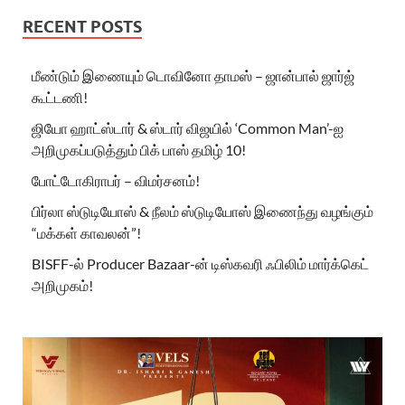
RECENT POSTS
மீண்டும் இணையும் டொவினோ தாமஸ் – ஜான்பால் ஜார்ஜ்
கூட்டணி!
ஜியோ ஹாட்ஸ்டார் & ஸ்டார் விஜயில் ‘Common Man’-ஐ
அறிமுகப்படுத்தும் பிக் பாஸ் தமிழ் 10!
போட்டோகிராபர் – விமர்சனம்!
பிர்லா ஸ்டுடியோஸ் & நீலம் ஸ்டுடியோஸ் இணைந்து வழங்கும்
“மக்கள் காவலன்”!
BISFF-ல் Producer Bazaar-ன் டிஸ்கவரி ஃபிலிம் மார்க்கெட்
அறிமுகம்!