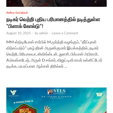
சினிமா செய்திகள்
நடிகர் வெற்றி புதிய பரிமானத்தில் நடித்துள்ள
“பிளாக் கோல்டு”!
August 10, 2025
-
by
admin
-
Leave a Comment
MM ஸ்டுடியோஸ் சார்பில் M.மூர்த்தி வழங்கும், “தீர்ப்புகள்
விற்கப்படும்” புகழ் தீரன் அருண்குமார் இயக்கத்தில், நடிகர்
வெற்றி, பிரியாலயா, லிவிங்ஸ்டன், துளசி, பிக்பாஸ் அபிராமி,
A.வெங்கடேஷ், அருள் D சங்கர், விஜய் டிவி ராமர் உள்ளிட்டோர்
நடிக்க, பரபரப்பான ஆக்சன் திரில்லர் …