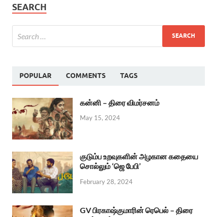
SEARCH
POPULAR
COMMENTS
TAGS
கன்னி – திரை விமர்சனம்
May 15, 2024
குடும்ப உறவுகளின் அழகான கதையை
சொல்லும் ‘ஜெ பேபி’
February 28, 2024
GV பிரகாஷ்குமாரின் ரெபெல் – திரை