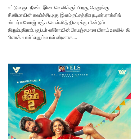
எட்டு வருட நீண்ட இடைவெளிக்குப் பிறகு, தெலுங்கு
சினிமாவின் கவர்ச்சிமுகு, இளம் நட்சத்திர நடிகர், ராக்கிங்
ஸ்டார் மனோஜ் மஞ்சு வெள்ளித் திரைக்கு மீண்டும்
திரும்புகிறார். சூப்பர் ஹீரோவின் பிரபஞ்சமான மிராய் உலகில் ‘தி
பிளாக் வாள்’ எனும் வாள் வீரனாக …