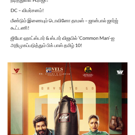
DC – விமர்சனம்!
மீண்டும் இணையும் டொவினோ தாமஸ் – ஜான்பால் ஜார்ஜ்
கூட்டணி!
ஜியோ ஹாட்ஸ்டார் & ஸ்டார் விஜயில் ‘Common Man’-ஐ
அறிமுகப்படுத்தும் பிக் பாஸ் தமிழ் 10!