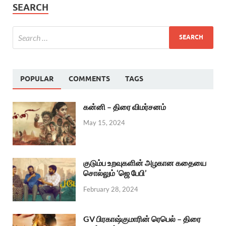
SEARCH
POPULAR
COMMENTS
TAGS
கன்னி – திரை விமர்சனம்
May 15, 2024
குடும்ப உறவுகளின் அழகான கதையை
சொல்லும் ‘ஜெ பேபி’
February 28, 2024
GV பிரகாஷ்குமாரின் ரெபெல் – திரை