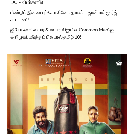
DC – விமர்சனம்!
மீண்டும் இணையும் டொவினோ தாமஸ் – ஜான்பால் ஜார்ஜ்
கூட்டணி!
ஜியோ ஹாட்ஸ்டார் & ஸ்டார் விஜயில் ‘Common Man’-ஐ
அறிமுகப்படுத்தும் பிக் பாஸ் தமிழ் 10!