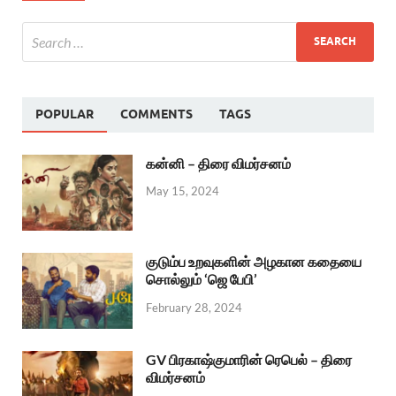
POPULAR
COMMENTS
TAGS
கன்னி – திரை விமர்சனம்
May 15, 2024
குடும்ப உறவுகளின் அழகான கதையை
சொல்லும் ‘ஜெ பேபி’
February 28, 2024
GV பிரகாஷ்குமாரின் ரெபெல் – திரை
விமர்சனம்