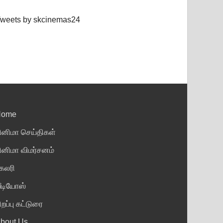
weets by skcinemas24
Home
ினிமா செய்திகள்
ினிமா விமர்சனம்
ேலரி
ீடியோஸ்
ிறப்பு கட்டுரை
bout Us