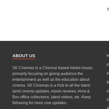
T
ABOUT US
ச
SK Cinemas is a Chennai based media house,
ச
primarily focusing on giving audience the
entertainment as well as the education about
க
cinema. SK Cinemas is a Hub to all the latest
வ
tamil cinema updates, movie reviews, trivia &
Box office collections, latest videos, etc. Keep
ச
following for more cine updates.
A