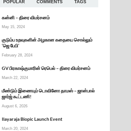
POPULAR
COMMENTS
TAGS
கன்னி – திரை விமர்சனம்
May 15, 2024
குடும்ப உறவுகளின் அழகான கதையை சொல்லும்
‘ஜெ பேபி’
February 28, 2024
GV பிரகாஷ்குமாரின் ரெபெல் – திரை விமர்சனம்
March 22, 2024
மீண்டும் இணையும் டொவினோ தாமஸ் – ஜான்பால்
ஜார்ஜ் கூட்டணி!
August 6, 2026
Ilayaraja Biopic Launch Event
March 20, 2024