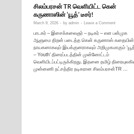
சிலம்பரசன் TR வெளியிட்ட கென்
கருணாஸின் ‘யூத்’ டீசர்!
March 9, 2026
-
by
admin
-
Leave a Comment
பாடகர் – இசைக்கலைஞர் – நடிகர் – என பன்முக
ஆளுமை திறன் படைத்த கென் கருணாஸ் கதையின்
நாயகனாகவும் இயக்குனராகவும் அறிமுகமாகும் ‘யூத
– Youth’ திரைப்படத்தின் முன்னோட்டம்
வெளியிடப்பட்டிருக்கிறது. இதனை தமிழ் திரையுலகி
முன்னணி நட்சத்திர நடிகரான சிலம்பரசன்TR …