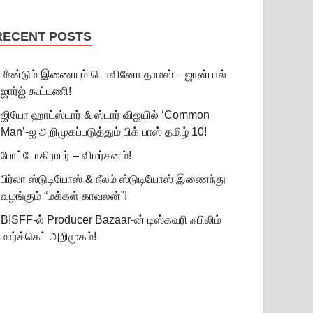
RECENT POSTS
மீண்டும் இணையும் டொவினோ தாமஸ் – ஜான்பால்
ஜார்ஜ் கூட்டணி!
ஜியோ ஹாட்ஸ்டார் & ஸ்டார் விஜயில் ‘Common
Man’-ஐ அறிமுகப்படுத்தும் பிக் பாஸ் தமிழ் 10!
போட்டோகிராபர் – விமர்சனம்!
பிர்லா ஸ்டுடியோஸ் & நீலம் ஸ்டுடியோஸ் இணைந்து
வழங்கும் “மக்கள் காவலன்”!
BISFF-ல் Producer Bazaar-ன் டிஸ்கவரி ஃபிலிம்
மார்க்கெட் அறிமுகம்!