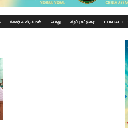
்
கேலரி & வீடியோஸ்
பொது
சிறப்பு கட்டுரை
CONTACT U