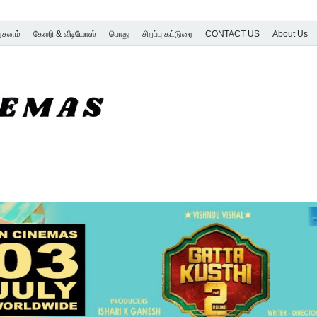
ர்சனம்
கேலரி & வீடியோஸ்
பொது
சிறப்பு கட்டுரை
CONTACT US
About Us
SK Cinemas