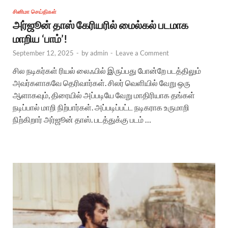
சினிமா செய்திகள்
அர்ஜூன் தாஸ் கேரியரில் மைல்கல் படமாக
மாறிய ‘பாம்’!
September 12, 2025
-
by
admin
-
Leave a Comment
சில நடிகர்கள் ரியல் லைஃபில் இருப்பது போன்றே படத்திலும்
அவர்களாகவே தெரிவார்கள். சிலர் வெளியில் வேறு ஒரு
ஆளாகவும், திரையில் அப்படியே வேறு மாதிரியாக தங்கள்
நடிப்பால் மாறி நிற்பார்கள். அப்படிப்பட்ட நடிகராக உருமாறி
நிற்கிறார் அர்ஜூன் தாஸ். படத்துக்கு படம் …