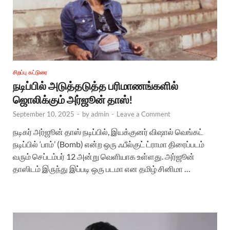
சிறப்பு கட்டுரை
நடிப்பில் அடுத்தடுத்த பரிமாணங்களில்
ஜொலிக்கும் அர்ஜூன் தாஸ்!
September 10, 2025
-
by
admin
-
Leave a Comment
நடிகர் அர்ஜூன் தாஸ் நடிப்பில், இயக்குனர் விஷால் வெங்கட்
நடிப்பில் ‘பாம்’ (Bomb) என்ற ஒரு ஃபீல்குட் ட்ராமா திரைப்படம்
வரும் செப்டம்பர் 12 அன்று வெளியாக உள்ளது. அர்ஜூன்
தாஸிடம் இருந்து இப்படி ஒரு படமா என தமிழ் சினிமா …