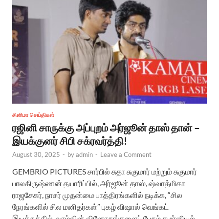
சினிமா செய்திகள்
ரஜினி சாருக்கு அப்புறம் அர்ஜூன் தாஸ் தான் –
இயக்குனர் சிபி சக்ரவர்த்தி!
August 30, 2025
-
by
admin
-
Leave a Comment
GEMBRIO PICTURES சார்பில் சுதா சுகுமார் மற்றும் சுகுமார்
பாலகிருஷ்ணன் தயாரிப்பில், அர்ஜூன் தாஸ், ஷ்வாத்மிகா
ராஜசேகர், நாசர் முதன்மை பாத்திரங்களில் நடிக்க, “சில
நேரங்களில் சில மனிதர்கள்” புகழ் விஷால் வெங்கட்
இயக்கத்தில், வாழ்வின் வினோதங்களைப் பேசும் கமர்ஷியல்