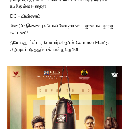
நடித்துள்ள H.ராஜா!
DC – விமர்சனம்!
மீண்டும் இணையும் டொவினோ தாமஸ் – ஜான்பால் ஜார்ஜ்
கூட்டணி!
ஜியோ ஹாட்ஸ்டார் & ஸ்டார் விஜயில் ‘Common Man’-ஐ
அறிமுகப்படுத்தும் பிக் பாஸ் தமிழ் 10!