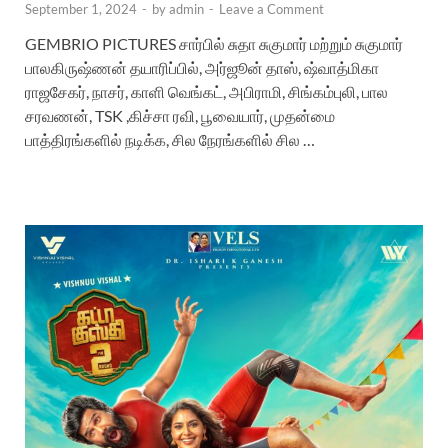
September 1, 2024
-
by
admin
-
Leave a Comment
GEMBRIO PICTURES சார்பில் சுதா சுகுமார் மற்றும் சுகுமார்
பாலகிருஷ்ணன் தயாரிப்பில், அர்ஜூன் தாஸ், ஷ்வாத்மிகா
ராஜசேகர், நாசர், காளி வெங்கட், அபிராமி, சிங்கம்புலி, பால
சரவணன், TSK ,கிச்சா ரவி, பூவையார், முதன்மை
பாத்திரங்களில் நடிக்க, சில நேரங்களில் சில …