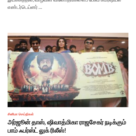
எண்டர்டெய்னர் …
சினிமா செய்திகள்
அர்ஜூன் தாஸ், ஷிவாத்மிகா ராஜசேகர் நடிக்கும்
பாம் ஃபர்ஸ்ட் லுக் ரிலீஸ்!