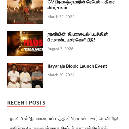
GV பிரகாஷ்குமாரின் ரெபெல் – திரை
விமர்சனம்
March 22, 2024
நானியின் ‘தி பாரடைஸ்’ படத்தின்
பிரமாண்ட டீசர் வெளியீடு!
August 7, 2026
Ilayaraja Biopic Launch Event
March 20, 2024
RECENT POSTS
நானியின் ‘தி பாரடைஸ்’ படத்தின் பிரமாண்ட டீசர் வெளியீடு!
தமிழ்நாடு முதலமைச்சராக சிறப்புக் கதாபாத்திரத்தில்