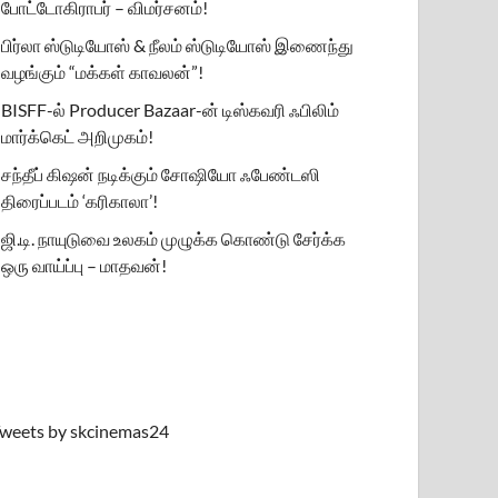
போட்டோகிராபர் – விமர்சனம்!
பிர்லா ஸ்டுடியோஸ் & நீலம் ஸ்டுடியோஸ் இணைந்து
வழங்கும் “மக்கள் காவலன்”!
BISFF-ல் Producer Bazaar-ன் டிஸ்கவரி ஃபிலிம்
மார்க்கெட் அறிமுகம்!
சந்தீப் கிஷன் நடிக்கும் சோஷியோ ஃபேண்டஸி
திரைப்படம் ‘கரிகாலா’!
ஜி.டி. நாயுடுவை உலகம் முழுக்க கொண்டு சேர்க்க
ஒரு வாய்ப்பு – மாதவன்!
weets by skcinemas24