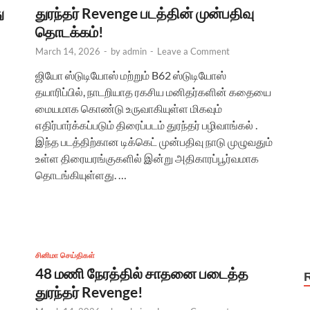
ு
துரந்தர் Revenge படத்தின் முன்பதிவு
தொடக்கம்!
March 14, 2026
-
by
admin
-
Leave a Comment
ஜியோ ஸ்டுடியோஸ் மற்றும் B62 ஸ்டுடியோஸ்
தயாரிப்பில், நாடறியாத ரகசிய மனிதர்களின் கதையை
மையமாக கொண்டு உருவாகியுள்ள மிகவும்
எதிர்பார்க்கப்படும் திரைப்படம் துரந்தர் பழிவாங்கல் .
இந்த படத்திற்கான டிக்கெட் முன்பதிவு நாடு முழுவதும்
உள்ள திரையரங்குகளில் இன்று அதிகாரப்பூர்வமாக
தொடங்கியுள்ளது. …
சினிமா செய்திகள்
48 மணி நேரத்தில் சாதனை படைத்த
துரந்தர் Revenge!