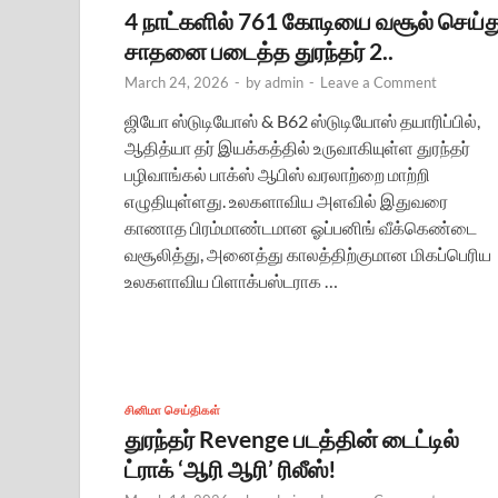
4 நாட்களில் 761 கோடியை வசூல் செய்த
சாதனை படைத்த துரந்தர் 2..
March 24, 2026
-
by
admin
-
Leave a Comment
ஜியோ ஸ்டுடியோஸ் & B62 ஸ்டுடியோஸ் தயாரிப்பில்,
ஆதித்யா தர் இயக்கத்தில் உருவாகியுள்ள துரந்தர்
பழிவாங்கல் பாக்ஸ் ஆபிஸ் வரலாற்றை மாற்றி
எழுதியுள்ளது. உலகளாவிய அளவில் இதுவரை
காணாத பிரம்மாண்டமான ஓப்பனிங் வீக்கெண்டை
வசூலித்து, அனைத்து காலத்திற்குமான மிகப்பெரிய
உலகளாவிய பிளாக்பஸ்டராக …
சினிமா செய்திகள்
துரந்தர் Revenge படத்தின் டைட்டில்
ட்ராக் ‘ஆரி ஆரி’ ரிலீஸ்!