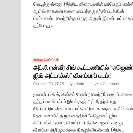
வெடித்துள்ளது. இந்திய திரையுலகில் மாபெரும் பாக்ஸ
ஆபிஸ் சாதனைகளை படைத்த துரந்தர் படத்தின்
பிரம்மாண்ட வெற்றிக்கு பிறகு, அதன் இரண்டாம் பாகம
தற்போது …
சினிமா செய்திகள்
அட்லீ, ரன்வீர் சிங் கூட்டணியில் “ஏஜெண்
ஜிங் அட்டாக்ஸ்” விளம்பரப் படம்!
October 20, 2025
-
by
admin
-
Leave a Comment
ஜவான், பிகில், மெர்சல் போன்ற வெற்றிப் படைப்புகளை
தந்த ப்ளாக்பஸ்டர் இயக்குநர் அட்லீ, தற்போது
மிகப்பெரிய விளம்பர காம்பெயினாக உருவான சிங்க்ஸ்
தேசி சைனீஸ் நிறுவனத்தின் “ஏஜெண்ட் ஜிங்
அட்டாக்ஸ்” என்ற விளம்பரபடத்தின் மூலம் தனது
விளம்பர அறிமுகத்தை நிகழ்த்தியுள்ளார். இந்த …