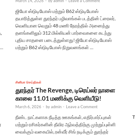
March 14, 2026
-
by
admin
-
Leave a Comment
ஜியோ ஸ்டுடியோஸ் மற்றும் B62 ஸ்டுடியோஸ்
தயாரித்துள்ள துரந்தர் பழிவாங்கல் படத்தின் ட்ரைலர்,
வெளியான வெறும் 48 மணி நேரத்தில் அனைத்து
,
தளங்களிலும் 312 மில்லியன் பார்வைகளை கடந்து
புதிய சாதனை படைத்துள்ளது! ஜியோ ஸ்டுடியோஸ்
 …
மற்றும் B62 ஸ்டுடியோஸ் நிறுவனங்கள் …
சினிமா செய்திகள்
துரந்தர் The Revenge, டிரெய்லர் நாளை
காலை 11.01 மணிக்கு வெளியீடு!
March 6, 2026
-
by
admin
-
Leave a Comment
T
நீண்ட நாட்களாக நீடித்த ஊகங்கள், எதிர்பார்ப்புகள்
்
மற்றும் ரசிகர்களின் தீவிர ஆர்வத்திற்கு முற்றுப்புள்ளி
வைக்கும் வகையில், ரன்வீர் சிங் நடிக்கும் துரந்தர்