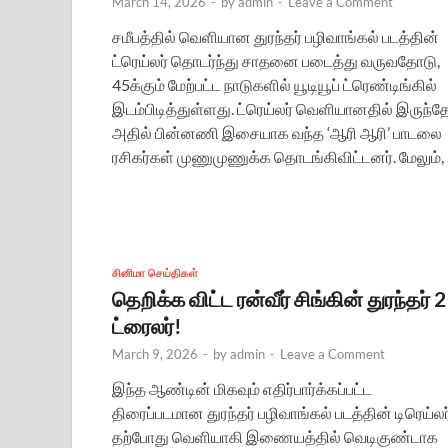
March 14, 2026
-
by
admin
-
Leave a Comment
சமீபத்தில் வெளியான துரந்தர் பழிவாங்கல் படத்தின்
ட்ரெய்லர் தொடர்ந்து சாதனை படைத்து வருவதோடு,
45க்கும் மேற்பட்ட நாடுகளில் யூடியூப் ட்ரெண்டிங்கில்
இடம்பிடித்துள்ளது. ட்ரெய்லர் வெளியானதில் இருந்தே
அதில் பின்னணி இசையாக வந்த ‘ஆரி ஆரி’ பாடலை
ரசிகர்கள் முணுமுணுக்க தொடங்கிவிட்டனர். மேலும்,
சினிமா செய்திகள்
தெறிக்க விட்ட ரன்வீர் சிங்கின் துரந்தர் 2
ட்ரைலர்!
March 9, 2026
-
by
admin
-
Leave a Comment
இந்த ஆண்டின் மிகவும் எதிர்பார்க்கப்பட்ட
திரைப்படமான துரந்தர் பழிவாங்கல் படத்தின் டிரெய்லர
தற்போது வெளியாகி இணையத்தில் வெடிகுண்டாக