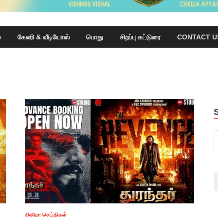
்
கேலரி & வீடியோஸ்
பொது
சிறப்பு கட்டுரை
CONTACT U
சினிமா செய்திகள்