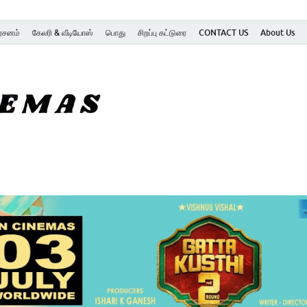
ர்சனம்
கேலரி & வீடியோஸ்
பொது
சிறப்பு கட்டுரை
CONTACT US
About Us
SK Cinemas