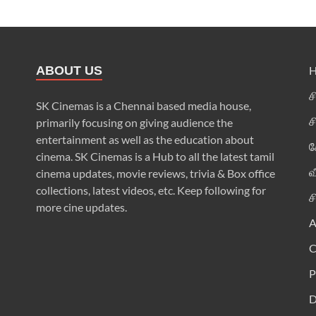
ABOUT US
ச
SK Cinemas is a Chennai based media house,
ச
primarily focusing on giving audience the
entertainment as well as the education about
க
cinema. SK Cinemas is a Hub to all the latest tamil
வ
cinema updates, movie reviews, trivia & Box office
collections, latest videos, etc. Keep following for
ச
more cine updates.
A
P
D