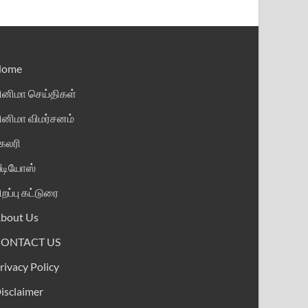
Home
ினிமா செய்திகள்
ினிமா விமர்சனம்
ேலரி
ீடியோஸ்
ிறப்பு கட்டுரை
bout Us
CONTACT US
rivacy Policy
isclaimer