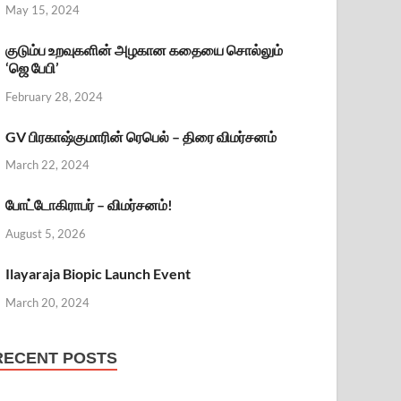
May 15, 2024
குடும்ப உறவுகளின் அழகான கதையை சொல்லும்
‘ஜெ பேபி’
February 28, 2024
GV பிரகாஷ்குமாரின் ரெபெல் – திரை விமர்சனம்
March 22, 2024
போட்டோகிராபர் – விமர்சனம்!
August 5, 2026
Ilayaraja Biopic Launch Event
March 20, 2024
RECENT POSTS