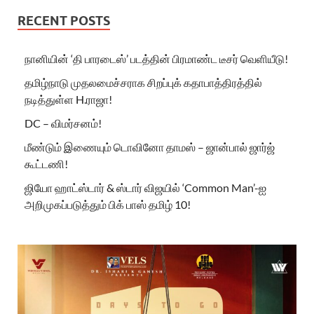
RECENT POSTS
நானியின் ‘தி பாரடைஸ்’ படத்தின் பிரமாண்ட டீசர் வெளியீடு!
தமிழ்நாடு முதலமைச்சராக சிறப்புக் கதாபாத்திரத்தில்
நடித்துள்ள H.ராஜா!
DC – விமர்சனம்!
மீண்டும் இணையும் டொவினோ தாமஸ் – ஜான்பால் ஜார்ஜ்
கூட்டணி!
ஜியோ ஹாட்ஸ்டார் & ஸ்டார் விஜயில் ‘Common Man’-ஐ
அறிமுகப்படுத்தும் பிக் பாஸ் தமிழ் 10!