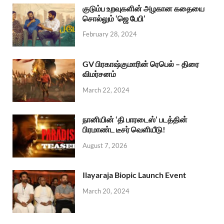
குடும்ப உறவுகளின் அழகான கதையை
சொல்லும் ‘ஜெ பேபி’
February 28, 2024
GV பிரகாஷ்குமாரின் ரெபெல் – திரை
விமர்சனம்
March 22, 2024
நானியின் ‘தி பாரடைஸ்’ படத்தின்
பிரமாண்ட டீசர் வெளியீடு!
August 7, 2026
Ilayaraja Biopic Launch Event
March 20, 2024