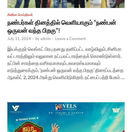
சினிமா செய்திகள்
நண்பர்கள் தினத்தில் வெளியாகும் “நண்பன்
ஒருவன் வந்த பிறகு”!
July 11, 2024
-
by
admin
-
Leave a Comment
இயக்குநர் வெங்கட் பிரபு தனது தனிப்பட்ட வாழ்விலும், சினிமா
வட்டாரத்திலும் வலுவான நட்பு வட்டாரத்தைக் கொண்டுள்ளார்.
நட்பின் சாரத்தை வசீகரமாகவும், சுவாரஸ்யமாகவும்
எடுத்துரைக்கும், ‘நண்பன் ஒருவன் வந்த பிறகு’ திரைப்படத்தை
ஆகஸ்ட் 2, 2024 அன்று வெளியிடுகிறார். நட்பைப் பற்றி பேசும் …