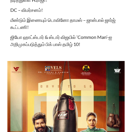
DC – விமர்சனம்!
மீண்டும் இணையும் டொவினோ தாமஸ் – ஜான்பால் ஜார்ஜ்
கூட்டணி!
ஜியோ ஹாட்ஸ்டார் & ஸ்டார் விஜயில் ‘Common Man’-ஐ
அறிமுகப்படுத்தும் பிக் பாஸ் தமிழ் 10!