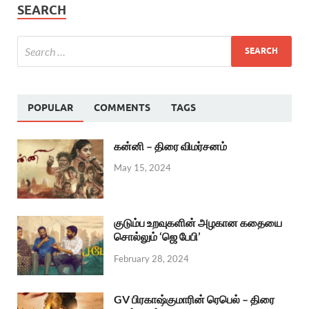
SEARCH
POPULAR
COMMENTS
TAGS
கன்னி – திரை விமர்சனம்
May 15, 2024
குடும்ப உறவுகளின் அழகான கதையை
சொல்லும் ‘ஜெ பேபி’
February 28, 2024
GV பிரகாஷ்குமாரின் ரெபெல் – திரை