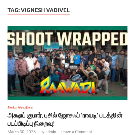
TAG:
VIGNESH VADIVEL
சினிமா செய்திகள்
அக்ஷய் குமார், பசில் ஜோசஃப் ‘ராவடி’ படத்தின்
படப்பிடிப்பு நிறைவு!
March 30, 2026
-
by
admin
-
Leave a Comment