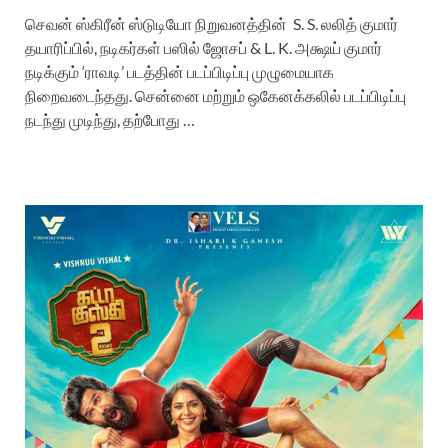
செவன் ஸ்கிரீன் ஸ்டுடியோ நிறுவனத்தின் S. S. லலித் குமார்
தயாரிப்பில், நடிகர்கள் பஸில் ஜோசப் & L. K. அக்ஷய் குமார்
நடிக்கும் ‘ராவடி’ படத்தின் படப்பிடிப்பு முழுமையாக
நிறைவடைந்தது. சென்னை மற்றும் ஒகேனக்கலில் படப்பிடிப்பு
நடந்து முடிந்து, தற்போது …