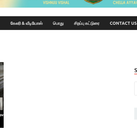
கேலரி & வீடியோஸ்
பொது
சிறப்பு கட்டுரை
CONTACT US