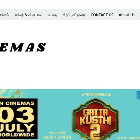
ர்சனம்
கேலரி & வீடியோஸ்
பொது
சிறப்பு கட்டுரை
CONTACT US
About Us
SK Cinemas