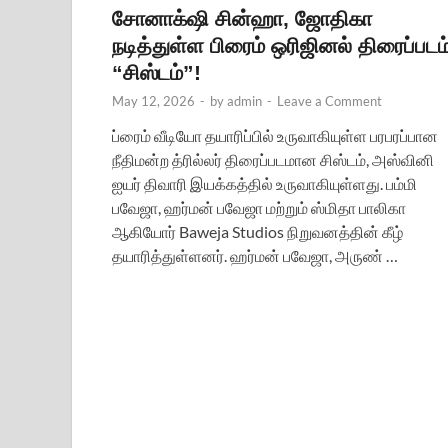
சோனாக்‌ஷி சின்ஹா, ஜோதிகா
நடித்துள்ள பிரைம் ஒரிஜினல் திரைப்படம
“சிஸ்டம்”!
May 12, 2026
-
by
admin
-
Leave a Comment
ப்ரைம் வீடியோ தயாரிப்பில் உருவாகியுள்ள பரபரப்பான
நீதிமன்ற த்ரில்லர் திரைப்படமான சிஸ்டம், அஸ்வினி
ஐயர் திவாரி இயக்கத்தில் உருவாகியுள்ளது. பம்மி
பவேஜா, ஹர்மன் பவேஜா மற்றும் ஸ்மிதா பாலிகா
ஆகியோர் Baweja Studios நிறுவனத்தின் கீழ்
தயாரித்துள்ளனர். ஹர்மன் பவேஜா, அருண் …