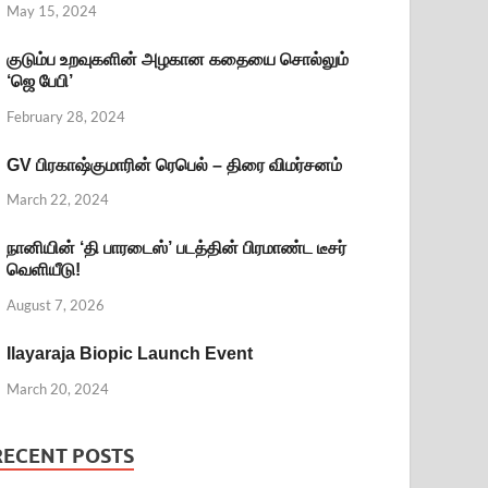
May 15, 2024
குடும்ப உறவுகளின் அழகான கதையை சொல்லும்
‘ஜெ பேபி’
February 28, 2024
GV பிரகாஷ்குமாரின் ரெபெல் – திரை விமர்சனம்
March 22, 2024
நானியின் ‘தி பாரடைஸ்’ படத்தின் பிரமாண்ட டீசர்
வெளியீடு!
August 7, 2026
Ilayaraja Biopic Launch Event
March 20, 2024
RECENT POSTS