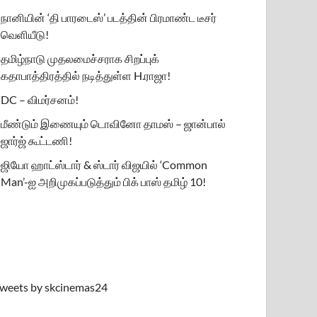
நானியின் ‘தி பாரடைஸ்’ படத்தின் பிரமாண்ட டீசர்
வெளியீடு!
தமிழ்நாடு முதலமைச்சராக சிறப்புக்
கதாபாத்திரத்தில் நடித்துள்ள H.ராஜா!
DC – விமர்சனம்!
மீண்டும் இணையும் டொவினோ தாமஸ் – ஜான்பால்
ஜார்ஜ் கூட்டணி!
ஜியோ ஹாட்ஸ்டார் & ஸ்டார் விஜயில் ‘Common
Man’-ஐ அறிமுகப்படுத்தும் பிக் பாஸ் தமிழ் 10!
weets by skcinemas24