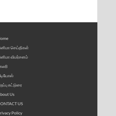
Home
ினிமா செய்திகள்
ினிமா விமர்சனம்
ேலரி
ீடியோஸ்
ிறப்பு கட்டுரை
bout Us
CONTACT US
rivacy Policy