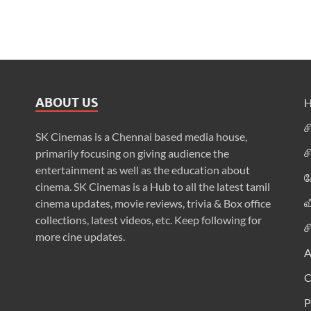
ABOUT US
ச
SK Cinemas is a Chennai based media house,
ச
primarily focusing on giving audience the
entertainment as well as the education about
க
cinema. SK Cinemas is a Hub to all the latest tamil
வ
cinema updates, movie reviews, trivia & Box office
collections, latest videos, etc. Keep following for
ச
more cine updates.
A
P