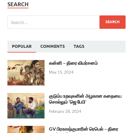
SEARCH
POPULAR
COMMENTS
TAGS
கன்னி – திரை விமர்சனம்
May 15, 2024
குடும்ப உறவுகளின் அழகான கதையை
சொல்லும் ‘ஜெ பேபி’
February 28, 2024
GV பிரகாஷ்குமாரின் ரெபெல் – திரை