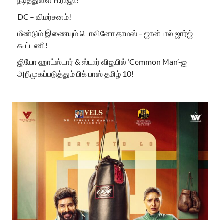
DC – விமர்சனம்!
மீண்டும் இணையும் டொவினோ தாமஸ் – ஜான்பால் ஜார்ஜ்
கூட்டணி!
ஜியோ ஹாட்ஸ்டார் & ஸ்டார் விஜயில் ‘Common Man’-ஐ
அறிமுகப்படுத்தும் பிக் பாஸ் தமிழ் 10!