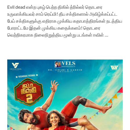
Evil dead என்ற புகழ் பெற்ற திகில் த்ரில்லர் தொடரை
உருவாக்கியவர் சாம் ரெய்மி! தீய சக்திகளால் அவிழ்க்கப்பட்ட
பேய் சக்திகளுக்கு எதிராக முக்கிய கதாபாத்திரங்கள் நடத்திய
போராட்டமே இதன் முக்கிய கதைக்களம்! தொடரை
வெற்றிகரமாக நிலைநிறுத்திய மூன்று படங்கள் ஈவிள் …