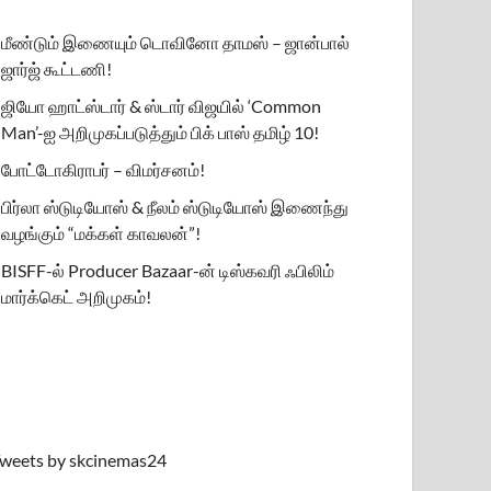
மீண்டும் இணையும் டொவினோ தாமஸ் – ஜான்பால்
ஜார்ஜ் கூட்டணி!
ஜியோ ஹாட்ஸ்டார் & ஸ்டார் விஜயில் ‘Common
Man’-ஐ அறிமுகப்படுத்தும் பிக் பாஸ் தமிழ் 10!
போட்டோகிராபர் – விமர்சனம்!
பிர்லா ஸ்டுடியோஸ் & நீலம் ஸ்டுடியோஸ் இணைந்து
வழங்கும் “மக்கள் காவலன்”!
BISFF-ல் Producer Bazaar-ன் டிஸ்கவரி ஃபிலிம்
மார்க்கெட் அறிமுகம்!
weets by skcinemas24