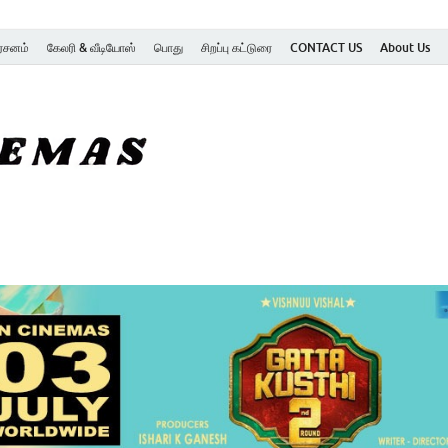
ர்சனம்
கேலரி & வீடியோஸ்
பொது
சிறப்பு கட்டுரை
CONTACT US
About Us
SK Cinemas