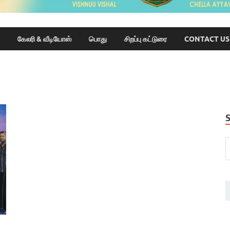
கேலரி & வீடியோஸ்
பொது
சிறப்பு கட்டுரை
CONTACT US