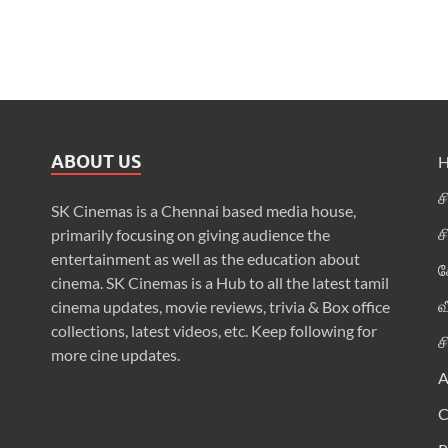
ABOUT US
ச
SK Cinemas is a Chennai based media house,
ச
primarily focusing on giving audience the
entertainment as well as the education about
க
cinema. SK Cinemas is a Hub to all the latest tamil
வ
cinema updates, movie reviews, trivia & Box office
collections, latest videos, etc. Keep following for
ச
more cine updates.
A