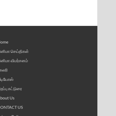
Home
ினிமா செய்திகள்
ினிமா விமர்சனம்
ேலரி
ீடியோஸ்
ிறப்பு கட்டுரை
bout Us
CONTACT US