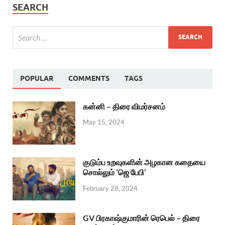
SEARCH
POPULAR
COMMENTS
TAGS
கன்னி – திரை விமர்சனம்
May 15, 2024
குடும்ப உறவுகளின் அழகான கதையை
சொல்லும் ‘ஜெ பேபி’
February 28, 2024
GV பிரகாஷ்குமாரின் ரெபெல் – திரை