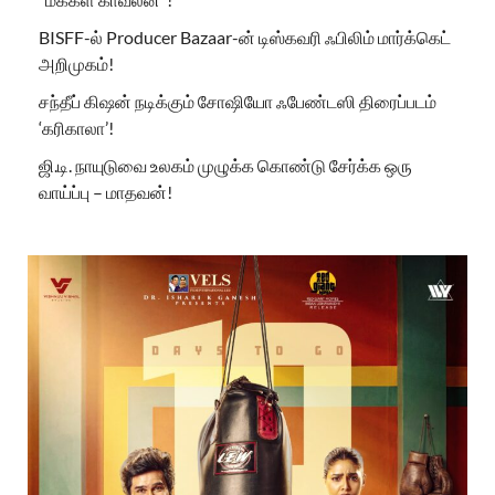
BISFF-ல் Producer Bazaar-ன் டிஸ்கவரி ஃபிலிம் மார்க்கெட்
அறிமுகம்!
சந்தீப் கிஷன் நடிக்கும் சோஷியோ ஃபேண்டஸி திரைப்படம்
‘கரிகாலா’!
ஜி.டி. நாயுடுவை உலகம் முழுக்க கொண்டு சேர்க்க ஒரு
வாய்ப்பு – மாதவன்!