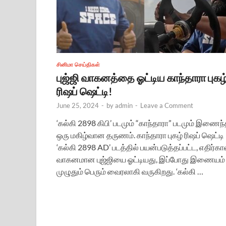
சினிமா செய்திகள்
புஜ்ஜி வாகனத்தை ஓட்டிய காந்தாரா புகழ
ரிஷப் ஷெட்டி!
June 25, 2024
-
by
admin
-
Leave a Comment
‘கல்கி 2898 கிபி’ படமும் “காந்தாரா” படமும் இணைந
ஒரு மகிழ்வான தருணம். காந்தாரா புகழ் ரிஷப் ஷெட்டி
‘கல்கி 2898 AD’ படத்தில் பயன்படுத்தப்பட்ட, எதிர்க
வாகனமான புஜ்ஜியை ஓட்டியது, இப்போது இணையம்
முழுதும் பெரும் வைரலாகி வருகிறது. ‘கல்கி …