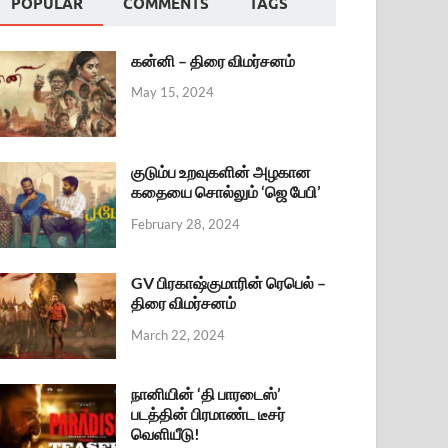
POPULAR
COMMENTS
TAGS
கன்னி – திரை விமர்சனம்
May 15, 2024
குடும்ப உறவுகளின் அழகான
கதையை சொல்லும் ‘ஜெ பேபி’
February 28, 2024
GV பிரகாஷ்குமாரின் ரெபெல் –
திரை விமர்சனம்
March 22, 2024
நானியின் ‘தி பாரடைஸ்’
படத்தின் பிரமாண்ட டீசர்
வெளியீடு!