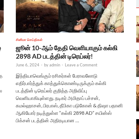
சினிமா செய்திகள்
்
ஜூன் 10-ஆம் தேதி வெளியாகும் கல்கி
2898 AD படத்தின் டிரெய்லர்!
June 6, 2024
-
by
admin
-
Leave a Comment
்த
இந்தியாவெங்கும் ரசிகர்கள் பேராவலோடு
எதிர்பார்த்துக் காத்துக்கொண்டிருக்கும் கல்கி
ால
படத்தின் டிரெய்லர் குறித்த அறிவிப்பு
வெளியாகியுள்ளது. நடிகர் அமிதாப் பச்சன்,
கமல்ஹாசன், பிரபாஸ், தீபிகா படுகோன் & திஷா பதானி
ஆகியோர் நடித்துள்ள “கல்கி 2898 AD” சயின்ஸ்
பிக்சன் படத்தின் அதிரடியான …