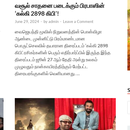
வசூல் சாதனை படைக்கும் பிரபாஸின்
‘கல்கி 2898 கிபி’!
June 29, 2024
-
by
admin
-
Leave a Comment
்
வைஜெயந்தி மூவிஸ் நிறுவனத்தின் பொன்விழா
ஆண்டை முன்னிட்டு பிரம்மாண்டமான
பொருட்செலவில் தயாரான திரைப்படம் ‘கல்கி 2898
கிபி’. ரசிகர்களின் பெரும் எதிர்பார்ப்பில் இருந்த இந்த
திரைப்படம் ஜூன் 27 ஆம் தேதி அன்று உலகம்
முழுவதும் நான்காயிரத்திற்கும் மேற்பட்ட
திரையரங்குகளில் வெளியானது. …