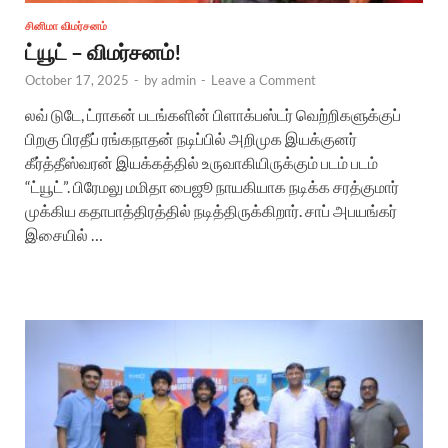
சினிமா விமர்சனம்
ட்யூட் – விமர்சனம்!
October 17, 2025
-
by
admin
-
Leave a Comment
லவ் டுடே, ட்ராகன் படங்களின் பிளாக்பஸ்டர் வெற்றிகளுக்குப்
பிறகு பிரதீப் ரங்கநாதன் நடிப்பில் அறிமுக இயக்குனர்
கீர்த்தீஸ்வரன் இயக்கத்தில் உருவாகியிருக்கும் படம் படம்
“ட்யூட்”. பிரேமலு மமிதா பைஜூ நாயகியாக நடிக்க சரத்குமார்
முக்கிய கதாபாத்திரத்தில் நடித்திருக்கிறார். சாப் அபயங்கர்
இசையில் …