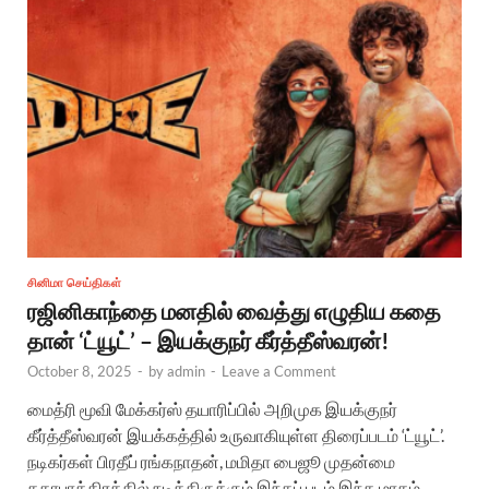
சினிமா செய்திகள்
ரஜினிகாந்தை மனதில் வைத்து எழுதிய கதை
தான் ‘ட்யூட்’ – இயக்குநர் கீர்த்தீஸ்வரன்!
October 8, 2025
-
by
admin
-
Leave a Comment
மைத்ரி மூவி மேக்கர்ஸ் தயாரிப்பில் அறிமுக இயக்குநர்
கீர்த்தீஸ்வரன் இயக்கத்தில் உருவாகியுள்ள திரைப்படம் ‘ட்யூட்’.
நடிகர்கள் பிரதீப் ரங்கநாதன், மமிதா பைஜூ முதன்மை
கதாபாத்திரத்தில் நடித்திருக்கும் இந்தப் படம் இந்த மாதம்