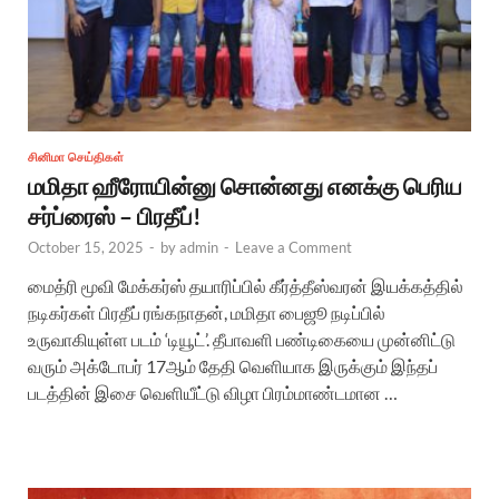
சினிமா செய்திகள்
மமிதா ஹீரோயின்னு சொன்னது எனக்கு பெரிய
சர்ப்ரைஸ் – பிரதீப்!
October 15, 2025
-
by
admin
-
Leave a Comment
மைத்ரி மூவி மேக்கர்ஸ் தயாரிப்பில் கீர்த்தீஸ்வரன் இயக்கத்தில்
நடிகர்கள் பிரதீப் ரங்கநாதன், மமிதா பைஜூ நடிப்பில்
உருவாகியுள்ள படம் ‘டியூட்’. தீபாவளி பண்டிகையை முன்னிட்டு
வரும் அக்டோபர் 17ஆம் தேதி வெளியாக இருக்கும் இந்தப்
படத்தின் இசை வெளியீட்டு விழா பிரம்மாண்டமான …