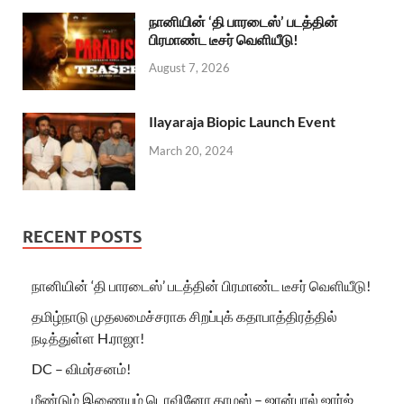
நானியின் ‘தி பாரடைஸ்’ படத்தின்
பிரமாண்ட டீசர் வெளியீடு!
August 7, 2026
Ilayaraja Biopic Launch Event
March 20, 2024
RECENT POSTS
நானியின் ‘தி பாரடைஸ்’ படத்தின் பிரமாண்ட டீசர் வெளியீடு!
தமிழ்நாடு முதலமைச்சராக சிறப்புக் கதாபாத்திரத்தில்
நடித்துள்ள H.ராஜா!
DC – விமர்சனம்!
மீண்டும் இணையும் டொவினோ தாமஸ் – ஜான்பால் ஜார்ஜ்