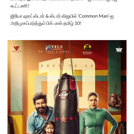
கூட்டணி!
ஜியோ ஹாட்ஸ்டார் & ஸ்டார் விஜயில் ‘Common Man’-ஐ
அறிமுகப்படுத்தும் பிக் பாஸ் தமிழ் 10!