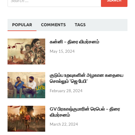
POPULAR
COMMENTS
TAGS
கன்னி – திரை விமர்சனம்
May 15, 2024
குடும்ப உறவுகளின் அழகான கதையை
சொல்லும் ‘ஜெ பேபி’
February 28, 2024
GV பிரகாஷ்குமாரின் ரெபெல் – திரை
விமர்சனம்
March 22, 2024