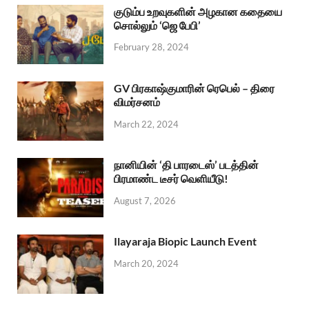
குடும்ப உறவுகளின் அழகான கதையை
சொல்லும் ‘ஜெ பேபி’
February 28, 2024
GV பிரகாஷ்குமாரின் ரெபெல் – திரை
விமர்சனம்
March 22, 2024
நானியின் ‘தி பாரடைஸ்’ படத்தின்
பிரமாண்ட டீசர் வெளியீடு!
August 7, 2026
Ilayaraja Biopic Launch Event
March 20, 2024