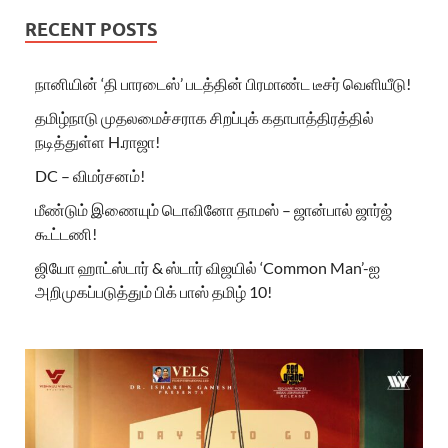
RECENT POSTS
நானியின் ‘தி பாரடைஸ்’ படத்தின் பிரமாண்ட டீசர் வெளியீடு!
தமிழ்நாடு முதலமைச்சராக சிறப்புக் கதாபாத்திரத்தில்
நடித்துள்ள H.ராஜா!
DC – விமர்சனம்!
மீண்டும் இணையும் டொவினோ தாமஸ் – ஜான்பால் ஜார்ஜ்
கூட்டணி!
ஜியோ ஹாட்ஸ்டார் & ஸ்டார் விஜயில் ‘Common Man’-ஐ
அறிமுகப்படுத்தும் பிக் பாஸ் தமிழ் 10!