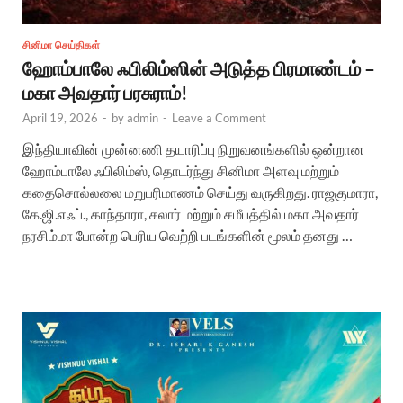
சினிமா செய்திகள்
ஹோம்பாலே ஃபிலிம்ஸின் அடுத்த பிரமாண்டம் –
மகா அவதார் பரசுராம்!
April 19, 2026
-
by
admin
-
Leave a Comment
இந்தியாவின் முன்னணி தயாரிப்பு நிறுவனங்களில் ஒன்றான
ஹோம்பாலே ஃபிலிம்ஸ், தொடர்ந்து சினிமா அளவு மற்றும்
கதைசொல்லலை மறுபரிமாணம் செய்து வருகிறது. ராஜகுமாரா,
கே.ஜி.எஃப்., காந்தாரா, சலார் மற்றும் சமீபத்தில் மகா அவதார்
நரசிம்மா போன்ற பெரிய வெற்றி படங்களின் மூலம் தனது …