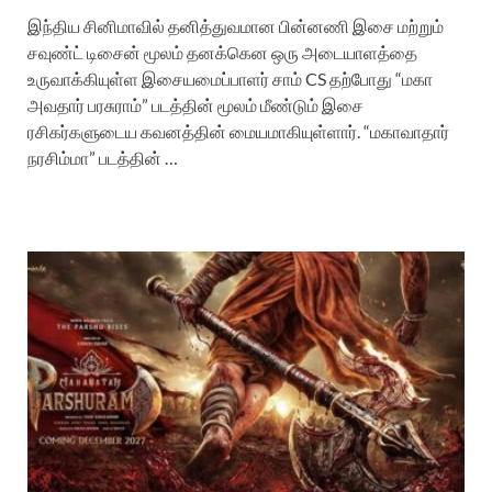
இந்திய சினிமாவில் தனித்துவமான பின்னணி இசை மற்றும்
சவுண்ட் டிசைன் மூலம் தனக்கென ஒரு அடையாளத்தை
உருவாக்கியுள்ள இசையமைப்பாளர் சாம் CS தற்போது “மகா
அவதார் பரசுராம்” படத்தின் மூலம் மீண்டும் இசை
ரசிகர்களுடைய கவனத்தின் மையமாகியுள்ளார். “மகாவாதார்
நரசிம்மா” படத்தின் …