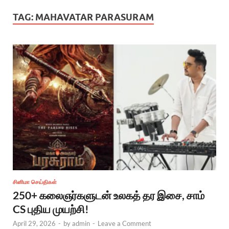
TAG:
MAHAVATAR PARASURAM
சினிமா செய்திகள்
250+ கலைஞர்களுடன் உலகத் தர இசை, சாம்
CS புதிய முயற்சி!
April 29, 2026
-
by
admin
-
Leave a Comment