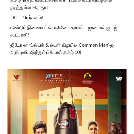
நடித்துள்ள H.ராஜா!
DC – விமர்சனம்!
மீண்டும் இணையும் டொவினோ தாமஸ் – ஜான்பால் ஜார்ஜ்
கூட்டணி!
ஜியோ ஹாட்ஸ்டார் & ஸ்டார் விஜயில் ‘Common Man’-ஐ
அறிமுகப்படுத்தும் பிக் பாஸ் தமிழ் 10!