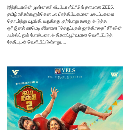
இந்தியாவின் முன்னணி வீடியோ ஸ்ட்ரீமிங் தளமான ZEE5,
தமிழ் ரசிகர்களுக்கென பல பிரத்தியேகமான படைப்புகளை
தொடர்ந்து வழங்கி வருகிறது. தற்போது தனது அடுத்த
ஒரிஜினல் காமெடி சீரிஸான “செருப்புகள் ஜாக்கிரதை” சீரிஸின்
ஃபர்ஸ்ட் லுக் போஸ்டரை, அதிகாரப்பூர்வமான வெளியீட்டுத்
தேதியுடன் வெளியிட்டுள்ளது. …