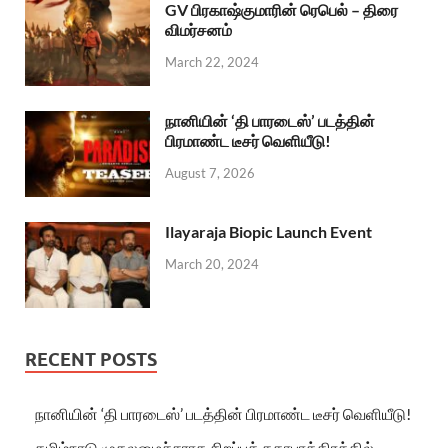
GV பிரகாஷ்குமாரின் ரெபெல் – திரை
விமர்சனம்
March 22, 2024
நானியின் ‘தி பாரடைஸ்’ படத்தின்
பிரமாண்ட டீசர் வெளியீடு!
August 7, 2026
Ilayaraja Biopic Launch Event
March 20, 2024
RECENT POSTS
நானியின் ‘தி பாரடைஸ்’ படத்தின் பிரமாண்ட டீசர் வெளியீடு!
தமிழ்நாடு முதலமைச்சராக சிறப்புக் கதாபாத்திரத்தில்