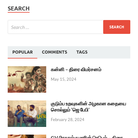
SEARCH
POPULAR
COMMENTS
TAGS
கன்னி – திரை விமர்சனம்
May 15, 2024
குடும்ப உறவுகளின் அழகான கதையை
சொல்லும் ‘ஜெ பேபி’
February 28, 2024
GV பிரகாஷ்குமாரின் ரெபெல் – திரை