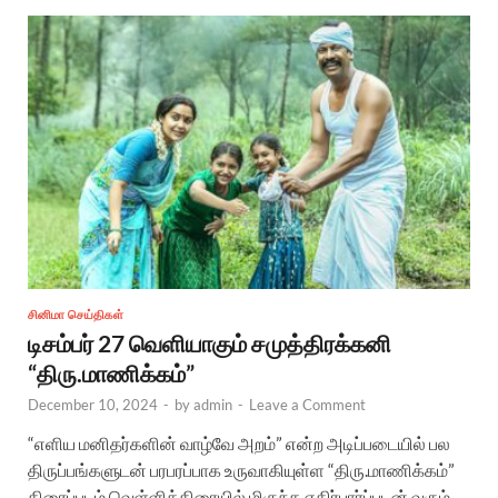
சினிமா செய்திகள்
டிசம்பர் 27 வெளியாகும் சமுத்திரக்கனி
“திரு.மாணிக்கம்”
December 10, 2024
-
by
admin
-
Leave a Comment
“எளிய மனிதர்களின் வாழ்வே அறம்” என்ற அடிப்படையில் பல
திருப்பங்களுடன் பரபரப்பாக உருவாகியுள்ள “திரு.மாணிக்கம்”
திரைப்படம் வெள்ளித்திரையில் மிகுந்த எதிர்பார்ப்புடன் வரும்