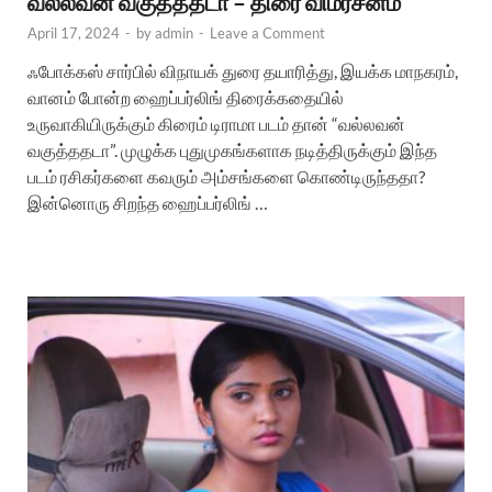
வல்லவன் வகுத்ததடா – திரை விமர்சனம்
April 17, 2024
-
by
admin
-
Leave a Comment
ஃபோக்கஸ் சார்பில் விநாயக் துரை தயாரித்து, இயக்க மாநகரம்,
வானம் போன்ற ஹைப்பர்லிங் திரைக்கதையில்
உருவாகியிருக்கும் கிரைம் டிராமா படம் தான் “வல்லவன்
வகுத்ததடா”. முழுக்க புதுமுகங்களாக நடித்திருக்கும் இந்த
படம் ரசிகர்களை கவரும் அம்சங்களை கொண்டிருந்ததா?
இன்னொரு சிறந்த ஹைப்பர்லிங் …