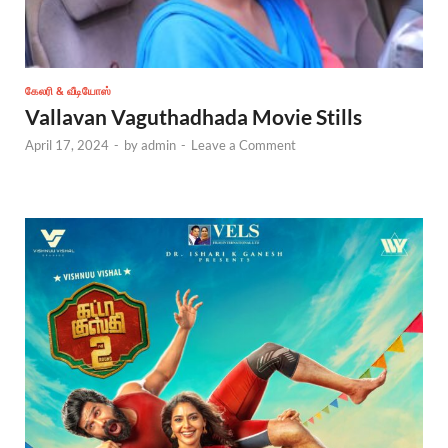
கேலரி & வீடியோஸ்
Vallavan Vaguthadhada Movie Stills
April 17, 2024
-
by
admin
-
Leave a Comment