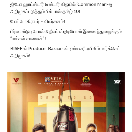
ஜியோ ஹாட்ஸ்டார் & ஸ்டார் விஜயில் ‘Common Man’-ஐ
அறிமுகப்படுத்தும் பிக் பாஸ் தமிழ் 10!
போட்டோகிராபர் – விமர்சனம்!
பிர்லா ஸ்டுடியோஸ் & நீலம் ஸ்டுடியோஸ் இணைந்து வழங்கும்
“மக்கள் காவலன்”!
BISFF-ல் Producer Bazaar-ன் டிஸ்கவரி ஃபிலிம் மார்க்கெட்
அறிமுகம்!