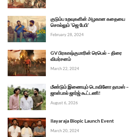
குடும்ப உறவுகளின் அழகான கதையை
சொல்லும் ‘ஜெ பேபி’
February 28, 2024
GV பிரகாஷ்குமாரின் ரெபெல் – திரை
விமர்சனம்
March 22, 2024
மீண்டும் இணையும் டொவினோ தாமஸ் –
ஜான்பால் ஜார்ஜ் கூட்டணி!
August 6, 2026
Ilayaraja Biopic Launch Event
March 20, 2024