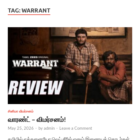
TAG:
WARRANT
சினிமா விமர்சனம்
வாரண்ட் – விமர்சனம்!
May 25, 2026
-
by
admin
-
Leave a Comment
தமிழில் எத்தனையோ வெப் சீரீஸ் எனும் இணையத் தொடர்கள்