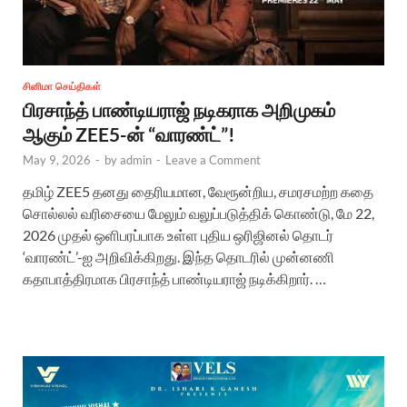
சினிமா செய்திகள்
பிரசாந்த் பாண்டியராஜ் நடிகராக அறிமுகம்
ஆகும் ZEE5-ன் “வாரண்ட்”!
May 9, 2026
-
by
admin
-
Leave a Comment
தமிழ் ZEE5 தனது தைரியமான, வேரூன்றிய, சமரசமற்ற கதை
சொல்லல் வரிசையை மேலும் வலுப்படுத்திக் கொண்டு, மே 22,
2026 முதல் ஒளிபரப்பாக உள்ள புதிய ஒரிஜினல் தொடர்
‘வாரண்ட்’-ஐ அறிவிக்கிறது. இந்த தொடரில் முன்னணி
கதாபாத்திரமாக பிரசாந்த் பாண்டியராஜ் நடிக்கிறார். …