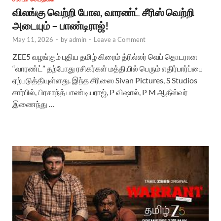
விலங்கு வெற்றி போல, வாரண்ட் சீரிஸ் வெற்றி
அடையும் – பாண்டிராஜ்!
May 11, 2026
-
by
admin
-
Leave a Comment
ZEE5 வழங்கும் புதிய தமிழ் கிரைம் த்ரில்லர் வெப் தொடரான
“வாரண்ட்” தற்போது ரசிகர்கள் மத்தியில் பெரும் எதிர்பார்ப்பை
ஏற்படுத்தியுள்ளது. இந்த சீரிஸை Sivan Pictures, S Studios
சார்பில், பிரசாந்த் பாண்டியராஜ், P விஷால், P M ஆதீஸ்வர்
இணைந்து …