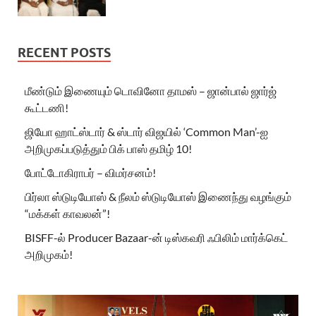
RECENT POSTS
மீண்டும் இணையும் டொவினோ தாமஸ் – ஜான்பால் ஜார்ஜ்
கூட்டணி!
ஜியோ ஹாட்ஸ்டார் & ஸ்டார் விஜயில் ‘Common Man’-ஐ
அறிமுகப்படுத்தும் பிக் பாஸ் தமிழ் 10!
போட்டோகிராபர் – விமர்சனம்!
பிர்லா ஸ்டுடியோஸ் & நீலம் ஸ்டுடியோஸ் இணைந்து வழங்கும்
“மக்கள் காவலன்”!
BISFF-ல் Producer Bazaar-ன் டிஸ்கவரி ஃபிலிம் மார்க்கெட்
அறிமுகம்!