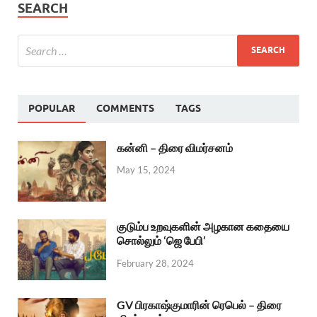
SEARCH
POPULAR
COMMENTS
TAGS
கன்னி – திரை விமர்சனம்
May 15, 2024
குடும்ப உறவுகளின் அழகான கதையை
சொல்லும் ‘ஜெ பேபி’
February 28, 2024
GV பிரகாஷ்குமாரின் ரெபெல் – திரை