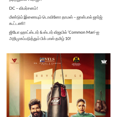
DC – விமர்சனம்!
மீண்டும் இணையும் டொவினோ தாமஸ் – ஜான்பால் ஜார்ஜ்
கூட்டணி!
ஜியோ ஹாட்ஸ்டார் & ஸ்டார் விஜயில் ‘Common Man’-ஐ
அறிமுகப்படுத்தும் பிக் பாஸ் தமிழ் 10!