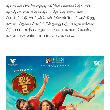
திரையுலக பிரியர்களுக்கு மகிழ்ச்சியான செய்தி! டாலி
தனஞ்செயா நடிக்கும் புதிய படத்திற்கு ‘கோடீ’ என
பெயரிடப்பட்டு, டைட்டில் போஸ்டர் வெளியிடப்பட்டிருக்கிறது.
கன்னட தொலைக்காட்சியில் தனது புதிய சாதனைக்காக
அறியப்பட்டவர் இயக்குநர் பரம். கலர்ஸ் கன்னட சேனலில்
கன்னட மண்ணின் பாரம்பரிய கதைகளை …