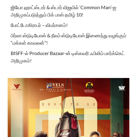
ஜியோ ஹாட்ஸ்டார் & ஸ்டார் விஜயில் ‘Common Man’-ஐ
அறிமுகப்படுத்தும் பிக் பாஸ் தமிழ் 10!
போட்டோகிராபர் – விமர்சனம்!
பிர்லா ஸ்டுடியோஸ் & நீலம் ஸ்டுடியோஸ் இணைந்து வழங்கும்
“மக்கள் காவலன்”!
BISFF-ல் Producer Bazaar-ன் டிஸ்கவரி ஃபிலிம் மார்க்கெட்
அறிமுகம்!