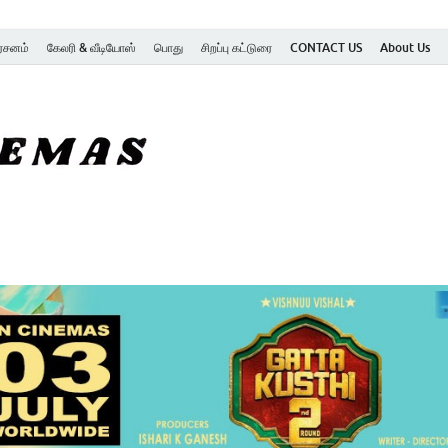
ர்சனம்
கேலரி & வீடியோஸ்
பொது
சிறப்பு கட்டுரை
CONTACT US
About Us
SK Cinemas