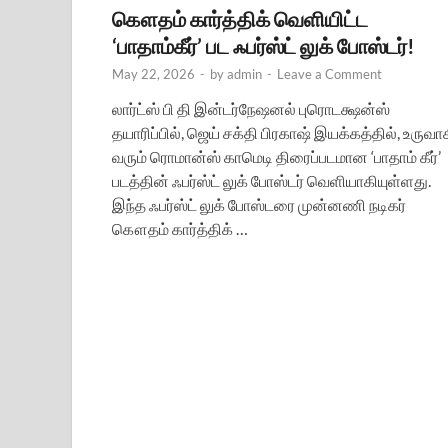
கௌதம் கார்த்திக் வெளியிட்ட
‘பாதாம்கீர்’ பட ஃபர்ஸ்ட் லுக் போஸ்டர்!
May 22, 2026
-
by
admin
-
Leave a Comment
லார்ட்ஸ் பி தி இன்டர்நேஷனல் புரொடக்ஷன்ஸ்
தயாரிப்பில், ஜெய் சக்தி பிரகாஷ் இயக்கத்தில், உருவா
வரும் ரொமான்ஸ் காமெடி திரைப்படமான ‘பாதாம் கீர்’
படத்தின் ஃபர்ஸ்ட் லுக் போஸ்டர் வெளியாகியுள்ளது.
இந்த ஃபர்ஸ்ட் லுக் போஸ்டரை முன்னணி நடிகர்
கௌதம் கார்த்திக் …