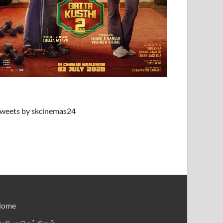
weets by skcinemas24
Home