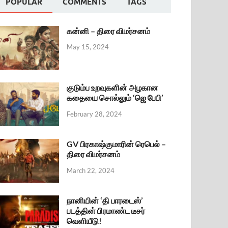
POPULAR
COMMENTS
TAGS
கன்னி – திரை விமர்சனம்
May 15, 2024
குடும்ப உறவுகளின் அழகான
கதையை சொல்லும் ‘ஜெ பேபி’
February 28, 2024
GV பிரகாஷ்குமாரின் ரெபெல் –
திரை விமர்சனம்
March 22, 2024
நானியின் ‘தி பாரடைஸ்’
படத்தின் பிரமாண்ட டீசர்
வெளியீடு!