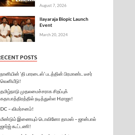
August 7, 2026
Ilayaraja Biopic Launch
Event
March 20, 2024
RECENT POSTS
நானியின் ‘தி பாரடைஸ்’ படத்தின் பிரமாண்ட டீசர்
வெளியீடு!
தமிழ்நாடு முதலமைச்சராக சிறப்புக்
கதாபாத்திரத்தில் நடித்துள்ள H.ராஜா!
DC – விமர்சனம்!
மீண்டும் இணையும் டொவினோ தாமஸ் – ஜான்பால்
ஜார்ஜ் கூட்டணி!