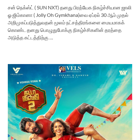
சன் நெக்ஸ்ட் ( SUN NXT) தனது பிரத்யேக நிகழ்ச்சியான ஜாலி
ஓ ஜிம்கானா ( Jolly Oh Gymkhana)வை ஏப்ரல் 30 ஆம் முதல்
அறிமுகப்படுத்துவதன் மூலம் நட்சத்திரங்களை மையமாகக்
கொண்ட தனது பொழுதுபோக்கு நிகழ்ச்சிகளின் தரத்தை
அடுத்த கட்டத்திற்கு …