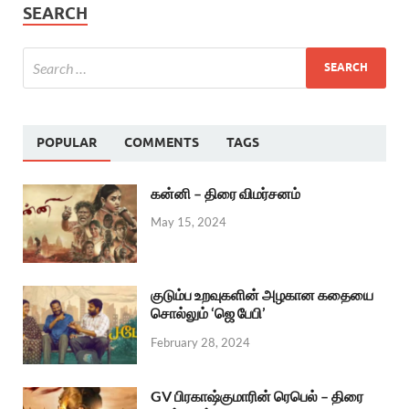
SEARCH
POPULAR
COMMENTS
TAGS
கன்னி – திரை விமர்சனம்
May 15, 2024
குடும்ப உறவுகளின் அழகான கதையை
சொல்லும் ‘ஜெ பேபி’
February 28, 2024
GV பிரகாஷ்குமாரின் ரெபெல் – திரை