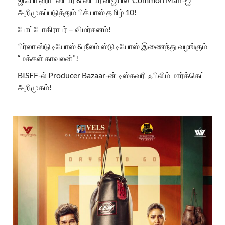
அறிமுகப்படுத்தும் பிக் பாஸ் தமிழ் 10!
போட்டோகிராபர் – விமர்சனம்!
பிர்லா ஸ்டுடியோஸ் & நீலம் ஸ்டுடியோஸ் இணைந்து வழங்கும்
“மக்கள் காவலன்”!
BISFF-ல் Producer Bazaar-ன் டிஸ்கவரி ஃபிலிம் மார்க்கெட்
அறிமுகம்!