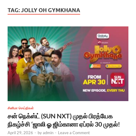
TAG:
JOLLY OH GYMKHANA
சினிமா செய்திகள்
சன் நெக்ஸ்ட் (SUN NXT) முதல் பிரத்யேக
நிகழ்ச்சி ‘ஜாலி ஓ ஜிம்கானா ஏப்ரல் 30 முதல்!
April 29, 2026
-
by
admin
-
Leave a Comment