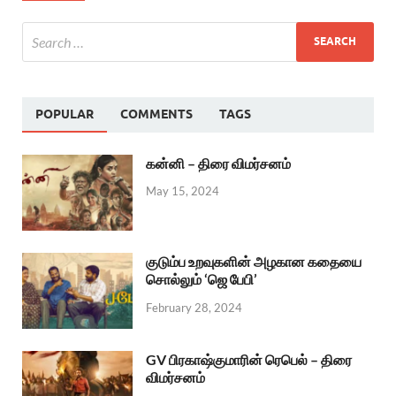
POPULAR
COMMENTS
TAGS
கன்னி – திரை விமர்சனம்
May 15, 2024
குடும்ப உறவுகளின் அழகான கதையை
சொல்லும் ‘ஜெ பேபி’
February 28, 2024
GV பிரகாஷ்குமாரின் ரெபெல் – திரை
விமர்சனம்