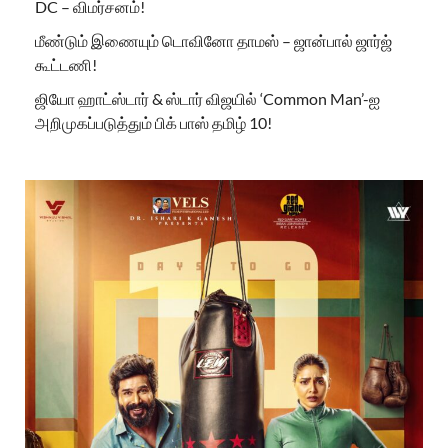
DC – விமர்சனம்!
மீண்டும் இணையும் டொவினோ தாமஸ் – ஜான்பால் ஜார்ஜ்
கூட்டணி!
ஜியோ ஹாட்ஸ்டார் & ஸ்டார் விஜயில் ‘Common Man’-ஐ
அறிமுகப்படுத்தும் பிக் பாஸ் தமிழ் 10!