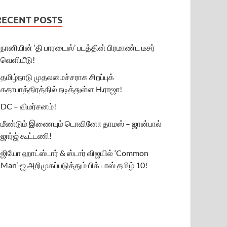
RECENT POSTS
நானியின் ‘தி பாரடைஸ்’ படத்தின் பிரமாண்ட டீசர்
வெளியீடு!
தமிழ்நாடு முதலமைச்சராக சிறப்புக்
கதாபாத்திரத்தில் நடித்துள்ள H.ராஜா!
DC – விமர்சனம்!
மீண்டும் இணையும் டொவினோ தாமஸ் – ஜான்பால்
ஜார்ஜ் கூட்டணி!
ஜியோ ஹாட்ஸ்டார் & ஸ்டார் விஜயில் ‘Common
Man’-ஐ அறிமுகப்படுத்தும் பிக் பாஸ் தமிழ் 10!