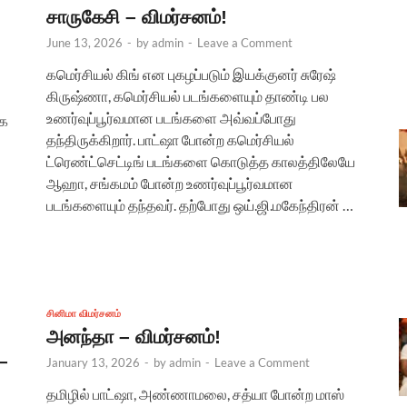
சாருகேசி – விமர்சனம்!
June 13, 2026
-
by
admin
-
Leave a Comment
கமெர்சியல் கிங் என புகழப்படும் இயக்குனர் சுரேஷ்
கிருஷ்ணா, கமெர்சியல் படங்களையும் தாண்டி பல
உணர்வுப்பூர்வமான படங்களை அவ்வப்போது
ாக
தந்திருக்கிறார். பாட்ஷா போன்ற கமெர்சியல்
ட்ரெண்ட்செட்டிங் படங்களை கொடுத்த காலத்திலேயே
ஆஹா, சங்கமம் போன்ற உணர்வுப்பூர்வமான
படங்களையும் தந்தவர். தற்போது ஒய்.ஜி.மகேந்திரன் …
சினிமா விமர்சனம்
அனந்தா – விமர்சனம்!
–
January 13, 2026
-
by
admin
-
Leave a Comment
தமிழில் பாட்ஷா, அண்ணாமலை, சத்யா போன்ற மாஸ்