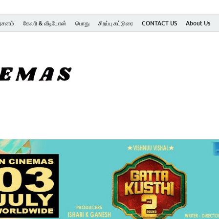
ர்சனம்
கேலரி & வீடியோஸ்
பொது
சிறப்பு கட்டுரை
CONTACT US
About Us
SK Cinemas