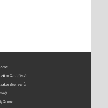
Home
ினிமா செய்திகள்
ினிமா விமர்சனம்
ேலரி
ீடியோஸ்