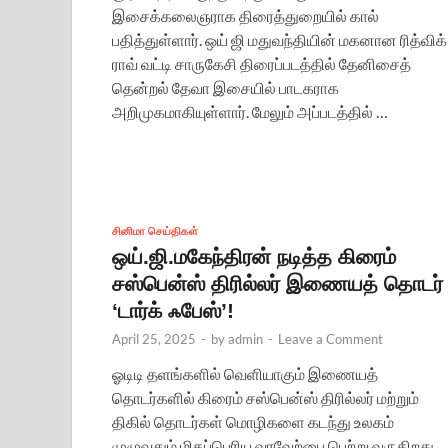
இசைக்கலைஞராக திரைத்துறையில் கால்
பதித்துள்ளார். ஒய் ஜி மதுவந்தியின் மகனான ரித்விக்
ராவ் வட்டி சாருகேசி திரைப்படத்தில் தேனிசைத்
தென்றல் தேவா இசையில் பாடகராக
அறிமுகமாகியுள்ளார். மேலும் அப்படத்தில் …
சினிமா செய்திகள்
ஒய்.ஜி.மகேந்திரன் நடித்த கிரைம்
சஸ்பென்ஸ் திரில்லர் இணையத் தொடர்
‘டார்க் ஃபேஸ்’!
April 25, 2025
-
by
admin
-
Leave a Comment
ஓடிடி தளங்களில் வெளியாகும் இணையத்
தொடர்களில் கிரைம் சஸ்பென்ஸ் திரில்லர் மற்றும்
திகில் தொடர்கள் மொழிகளை கடந்து உலகம்
முழுவதும் மிகப்பெரிய வரவேற்பை பெற்று வருகிறது.