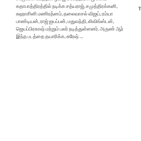
கதாபாத்திரத்தில் நடிக்க சத்யராஜ், சமுத்திரக்கனி,
T
சுஹாசினி மணிரத்னம், தலைவாசல் விஜய், ரம்யா
பாண்டியன், ராஜ் ஐயப்பன், மதுவந்தி, லிவிங்ஸ்டன்,
ஜெயப்பிரகாஷ் மற்றும் பலர் நடித்துள்ளனர். அருண் ஆர்
இந்த படத்தை தயாரிக்க, சுரேஷ் …