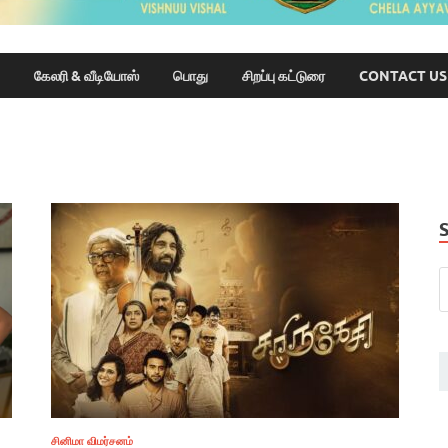
கேலரி & வீடியோஸ்
பொது
சிறப்பு கட்டுரை
CONTACT US
சினிமா விமர்சனம்