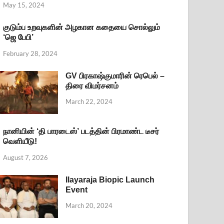
May 15, 2024
குடும்ப உறவுகளின் அழகான கதையை சொல்லும்
‘ஜெ பேபி’
February 28, 2024
GV பிரகாஷ்குமாரின் ரெபெல் –
திரை விமர்சனம்
March 22, 2024
நானியின் ‘தி பாரடைஸ்’ படத்தின் பிரமாண்ட டீசர்
வெளியீடு!
August 7, 2026
Ilayaraja Biopic Launch
Event
March 20, 2024