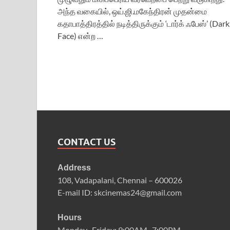
அந்த வகையில், ஒய்.ஜி.மகேந்திரன் முதன்மை
கதாபாத்திரத்தில் நடித்திருக்கும் ‘டார்க் ஃபேஸ்’ (Dark
Face) என்ற …
CONTACT US
Address
108, Vadapalani, Chennai – 600026
E-mail ID: skcinemas24@gmail.com
Hours
Monday–Friday: 9:00AM–7:00PM