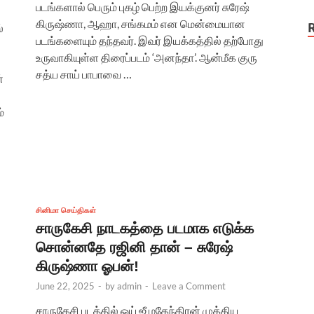
படங்களால் பெரும் புகழ் பெற்ற இயக்குனர் சுரேஷ்
கிருஷ்ணா, ஆஹா, சங்கமம் என மென்மையான
்
படங்களையும் தந்தவர். இவர் இயக்கத்தில் தற்போது
உருவாகியுள்ள திரைப்படம் ‘அனந்தா’. ஆன்மீக குரு
சத்ய சாய் பாபாவை …
்
்
சினிமா செய்திகள்
சாருகேசி நாடகத்தை படமாக எடுக்க
சொன்னதே ரஜினி தான் – சுரேஷ்
கிருஷ்ணா ஓபன்!
June 22, 2025
-
by
admin
-
Leave a Comment
சாருகேசி படத்தில் ஒய் ஜீ மகேந்திரன் முக்கிய