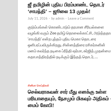
ஜீ தமிழின் புதிய பிரம்மாண்ட தொடர்
‘சாமந்தி’ – ஜூலை 13 முதல்!
July 11, 2026
-
by
admin
-
Leave a Comment
குடும்பங்கள் கொண்டாடும் தரமான சீரியல்களை
வழங்கி வரும் Zee தமிழ் தொலைக்காட்சி, அடுத்தத
‘சாமந்தி’ என்ற புத்தம் புதிய மெகா தொடரை
ஒளிபரப்பவிருக்கிறது. சின்னத்திரை ரசிகர்களின்
மனம் கவர்ந்த நடிகை ப்ரீத்தி ஷர்மா, சுர்ஜித் முதன்மை
கதாபாத்திரத்தில் நடிக்கும் இந்தத் தொடர், …
சினிமா செய்திகள்
செல்வராகவன் சார் மீது எனக்கு உள்ள
மரியாதையும், நேசமும் மிகவும் அதிகம் 
மைம் கோபி!