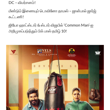
DC – விமர்சனம்!
மீண்டும் இணையும் டொவினோ தாமஸ் – ஜான்பால் ஜார்ஜ்
கூட்டணி!
ஜியோ ஹாட்ஸ்டார் & ஸ்டார் விஜயில் ‘Common Man’-ஐ
அறிமுகப்படுத்தும் பிக் பாஸ் தமிழ் 10!