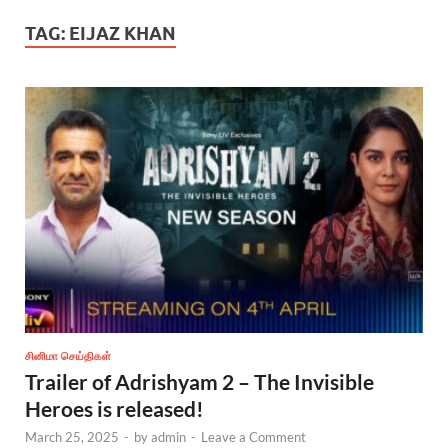
TAG:
EIJAZ KHAN
சினிமா செய்திகள்
Trailer of Adrishyam 2 – The Invisible
Heroes is released!
March 25, 2025
-
by
admin
-
Leave a Comment