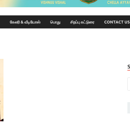
கேலரி & வீடியோஸ்
பொது
சிறப்பு கட்டுரை
CONTACT US