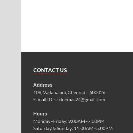
CONTACT US
Address
108, Vadapalani, Chennai – 600026
E-mail ID: skcinemas24@gmail.com
Hours
Monday–Friday: 9:00AM–7:00PM
Saturday & Sunday: 11:00AM–5:00PM