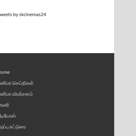
weets by skcinemas24
Home
ினிமா செய்திகள்
ினிமா விமர்சனம்
ேலரி
ீடியோஸ்
ிறப்பு கட்டுரை