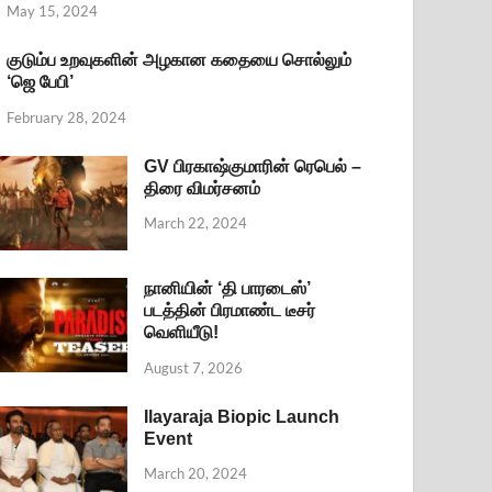
May 15, 2024
குடும்ப உறவுகளின் அழகான கதையை சொல்லும்
‘ஜெ பேபி’
February 28, 2024
GV பிரகாஷ்குமாரின் ரெபெல் –
திரை விமர்சனம்
March 22, 2024
நானியின் ‘தி பாரடைஸ்’
படத்தின் பிரமாண்ட டீசர்
வெளியீடு!
August 7, 2026
Ilayaraja Biopic Launch
Event
March 20, 2024