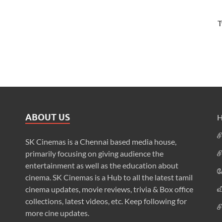
T
ABOUT US
ச
SK Cinemas is a Chennai based media house,
ச
primarily focusing on giving audience the
entertainment as well as the education about
க
cinema. SK Cinemas is a Hub to all the latest tamil
வ
cinema updates, movie reviews, trivia & Box office
collections, latest videos, etc. Keep following for
ச
more cine updates.