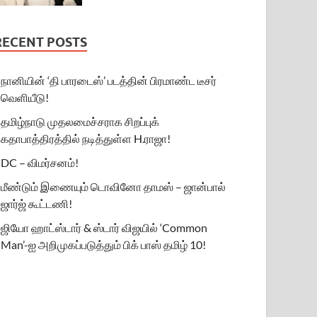
RECENT POSTS
நானியின் ‘தி பாரடைஸ்’ படத்தின் பிரமாண்ட டீசர்
வெளியீடு!
தமிழ்நாடு முதலமைச்சராக சிறப்புக்
கதாபாத்திரத்தில் நடித்துள்ள H.ராஜா!
DC – விமர்சனம்!
மீண்டும் இணையும் டொவினோ தாமஸ் – ஜான்பால்
ஜார்ஜ் கூட்டணி!
ஜியோ ஹாட்ஸ்டார் & ஸ்டார் விஜயில் ‘Common
Man’-ஐ அறிமுகப்படுத்தும் பிக் பாஸ் தமிழ் 10!