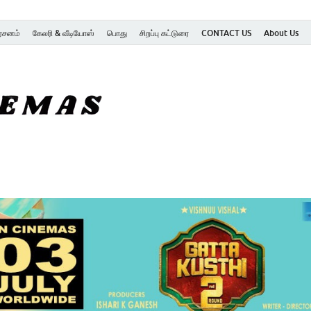
ர்சனம்
கேலரி & வீடியோஸ்
பொது
சிறப்பு கட்டுரை
CONTACT US
About Us
SK Cinemas