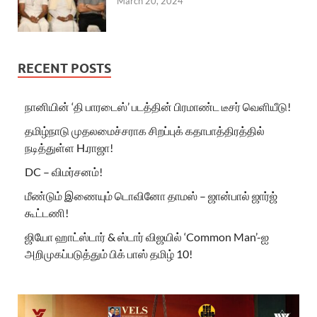
March 20, 2024
RECENT POSTS
நானியின் ‘தி பாரடைஸ்’ படத்தின் பிரமாண்ட டீசர் வெளியீடு!
தமிழ்நாடு முதலமைச்சராக சிறப்புக் கதாபாத்திரத்தில்
நடித்துள்ள H.ராஜா!
DC – விமர்சனம்!
மீண்டும் இணையும் டொவினோ தாமஸ் – ஜான்பால் ஜார்ஜ்
கூட்டணி!
ஜியோ ஹாட்ஸ்டார் & ஸ்டார் விஜயில் ‘Common Man’-ஐ
அறிமுகப்படுத்தும் பிக் பாஸ் தமிழ் 10!