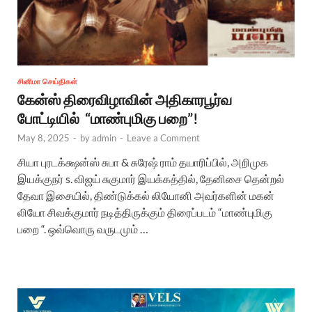
சினிமா செய்திகள்
கேன்ஸ் திரைவிழாவின் அதிகாரபூர்வ
போட்டியில் “மாண்புமிகு பறை”!
May 8, 2025
-
by
admin
-
Leave a Comment
சியா புரடக்க்ஷன்ஸ் சுபா & சுரேஷ் ராம் தயாரிப்பில், அறிமுக
இயக்குநர் s. விஜய் சுகுமார் இயக்கத்தில், தேனிசை தென்றல்
தேவா இசையில், திண்டுக்கல் லியோனி அவர்களின் மகன்
லியோ சிவக்குமார் நடித்திருக்கும் திரைப்படம் “மாண்புமிகு
பறை “. ஒவ்வொரு வருடமும் …