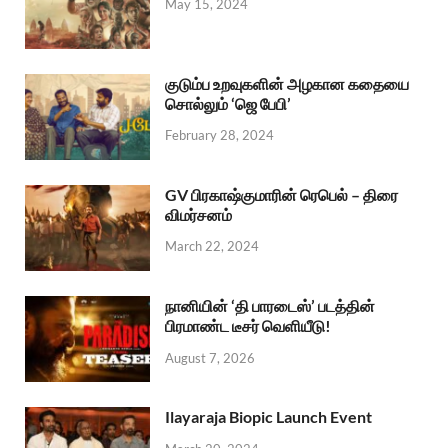
May 15, 2024
குடும்ப உறவுகளின் அழகான கதையை
சொல்லும் ‘ஜெ பேபி’
February 28, 2024
GV பிரகாஷ்குமாரின் ரெபெல் – திரை
விமர்சனம்
March 22, 2024
நானியின் ‘தி பாரடைஸ்’ படத்தின்
பிரமாண்ட டீசர் வெளியீடு!
August 7, 2026
Ilayaraja Biopic Launch Event