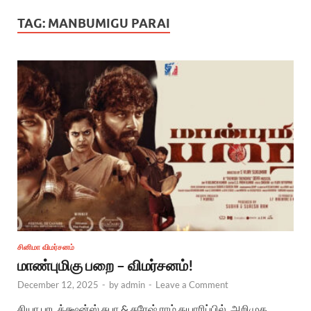
TAG:
MANBUMIGU PARAI
சினிமா விமர்சனம்
மாண்புமிகு பறை – விமர்சனம்!
December 12, 2025
-
by
admin
-
Leave a Comment
சியா புரடக்க்ஷன்ஸ் சுபா & சுரேஷ் ராம் தயாரிப்பில், அறிமுக