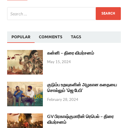
POPULAR
COMMENTS
TAGS
கன்னி – திரை விமர்சனம்
May 15, 2024
குடும்ப உறவுகளின் அழகான கதையை
சொல்லும் ‘ஜெ பேபி’
February 28, 2024
GV பிரகாஷ்குமாரின் ரெபெல் – திரை
விமர்சனம்