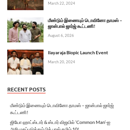
March 22, 2024
மீண்டும் இணையும் டொவினோ தாமஸ் –
ஜான்பால் ஜார்ஜ் கூட்டணி!
August 6, 2026
Ilayaraja Biopic Launch Event
March 20, 2024
RECENT POSTS
மீண்டும் இணையும் டொவினோ தாமஸ் – ஜான்பால் ஜார்ஜ்
கூட்டணி!
ஜியோ ஹாட்ஸ்டார் & ஸ்டார் விஜயில் ‘Common Man’-ஐ
அறிமுகப்படுத்தும் பிக் பாஸ் தமிழ் 10!