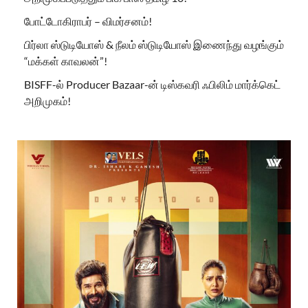
போட்டோகிராபர் – விமர்சனம்!
பிர்லா ஸ்டுடியோஸ் & நீலம் ஸ்டுடியோஸ் இணைந்து வழங்கும்
“மக்கள் காவலன்”!
BISFF-ல் Producer Bazaar-ன் டிஸ்கவரி ஃபிலிம் மார்க்கெட்
அறிமுகம்!