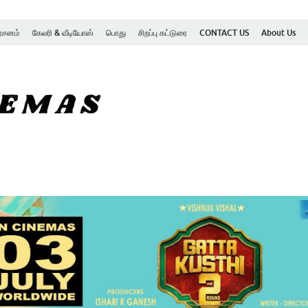
ர்சனம்
கேலரி & வீடியோஸ்
பொது
சிறப்பு கட்டுரை
CONTACT US
About Us
SK Cinemas