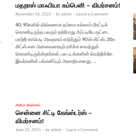
மதறாஸ் மாஃபியா கம்பெனி – விமர்சனம்!
November 16, 2025
-
by
admin
-
Leave a Comment
80, 90களில் வில்லனாக நம்மை எல்லாம் மிரட்டிக்
கொண்டிருந்த பலரும் தற்போது அப்படியே ரூட்டை
மாற்றி காமெடி அவதாரம் எடுத்தும் 90’ஸ் கிட்ஸ், 2கே
.
கிட்ஸ் என அனைவரையும் ரசிக்க வைத்துக்
கொண்டிருக்கிறார்கள். பல படங்களின் வெற்றிக்கே
இவர்களின் பங்களிப்பும் அலாதியானது. …
சினிமா விமர்சனம்
சென்னை சிட்டி கேங்ஸ்டர்ஸ் –
விமர்சனம்!
June 20, 2025
-
by
admin
-
Leave a Comment