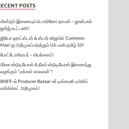
RECENT POSTS
மீண்டும் இணையும் டொவினோ தாமஸ் – ஜான்பால்
ஜார்ஜ் கூட்டணி!
ஜியோ ஹாட்ஸ்டார் & ஸ்டார் விஜயில் ‘Common
Man’-ஐ அறிமுகப்படுத்தும் பிக் பாஸ் தமிழ் 10!
போட்டோகிராபர் – விமர்சனம்!
பிர்லா ஸ்டுடியோஸ் & நீலம் ஸ்டுடியோஸ் இணைந்து
வழங்கும் “மக்கள் காவலன்”!
BISFF-ல் Producer Bazaar-ன் டிஸ்கவரி ஃபிலிம்
மார்க்கெட் அறிமுகம்!