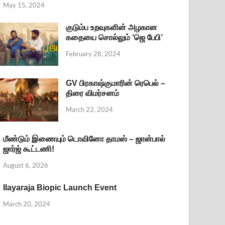
May 15, 2024
குடும்ப உறவுகளின் அழகான
கதையை சொல்லும் ‘ஜெ பேபி’
February 28, 2024
GV பிரகாஷ்குமாரின் ரெபெல் –
திரை விமர்சனம்
March 22, 2024
மீண்டும் இணையும் டொவினோ தாமஸ் – ஜான்பால்
ஜார்ஜ் கூட்டணி!
August 6, 2026
Ilayaraja Biopic Launch Event
March 20, 2024