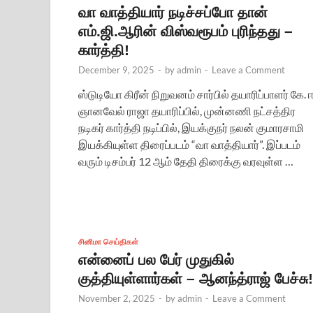
வா வாத்தியார் நடிச்சப்போ தான்
எம்.ஜி.ஆரின் விஸ்வரூபம் புரிந்தது –
கார்த்தி!
December 9, 2025
-
by
admin
-
Leave a Comment
ஸ்டுடியோ கிரீன் நிறுவனம் சார்பில் தயாரிப்பாளர் கே. ஈ
ஞானவேல் ராஜா தயாரிப்பில், முன்னணி நட்சத்திர
நடிகர் கார்த்தி நடிப்பில், இயக்குநர் நலன் குமாரசாமி
இயக்கியுள்ள திரைப்படம் “வா வாத்தியார்”. இப்படம்
வரும் டிசம்பர் 12 ஆம் தேதி திரைக்கு வரவுள்ள …
சினிமா செய்திகள்
என்னைப் பல பேர் முதுகில்
குத்தியுள்ளார்கள் – ஆனந்த்ராஜ் பேச்சு!
November 2, 2025
-
by
admin
-
Leave a Comment