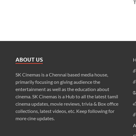
T
ABOUT US
ச
SK Cinemas is a Chennai based media house,
ச
primarily focusing on giving audience the
entertainment as well as the education about
க
cinema. SK Cinemas is a Hub to all the latest tamil
வ
cinema updates, movie reviews, trivia & Box office
collections, latest videos, etc. Keep following for
ச
more cine updates.
A