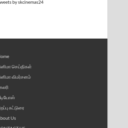
weets by skcinemas24
Home
ினிமா செய்திகள்
ினிமா விமர்சனம்
ேலரி
ீடியோஸ்
ிறப்பு கட்டுரை
bout Us