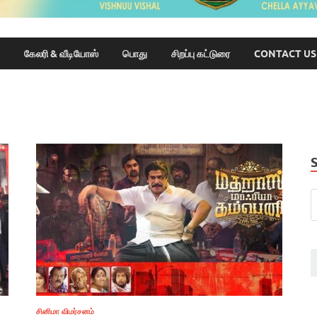
கேலரி & வீடியோஸ்
பொது
சிறப்பு கட்டுரை
CONTACT US
சினிமா விமர்சனம்