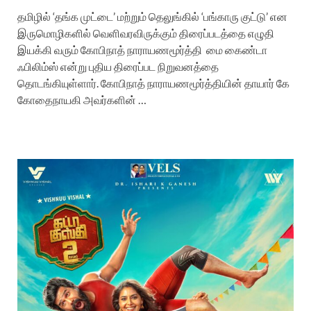
தமிழில் ‘தங்க முட்டை’ மற்றும் தெலுங்கில் ‘பங்காரு குட்டு’ என
இருமொழிகளில் வெளிவரவிருக்கும் திரைப்படத்தை எழுதி
இயக்கி வரும் கோபிநாத் நாராயணமூர்த்தி மை கைண்டா
ஃபிலிம்ஸ் என்று புதிய திரைப்பட நிறுவனத்தை
தொடங்கியுள்ளார். கோபிநாத் நாராயணமூர்த்தியின் தாயார் கே
கோதைநாயகி அவர்களின் …