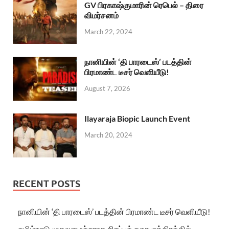
GV பிரகாஷ்குமாரின் ரெபெல் – திரை
விமர்சனம்
March 22, 2024
நானியின் ‘தி பாரடைஸ்’ படத்தின்
பிரமாண்ட டீசர் வெளியீடு!
August 7, 2026
Ilayaraja Biopic Launch Event
March 20, 2024
RECENT POSTS
நானியின் ‘தி பாரடைஸ்’ படத்தின் பிரமாண்ட டீசர் வெளியீடு!
தமிழ்நாடு முதலமைச்சராக சிறப்புக் கதாபாத்திரத்தில்