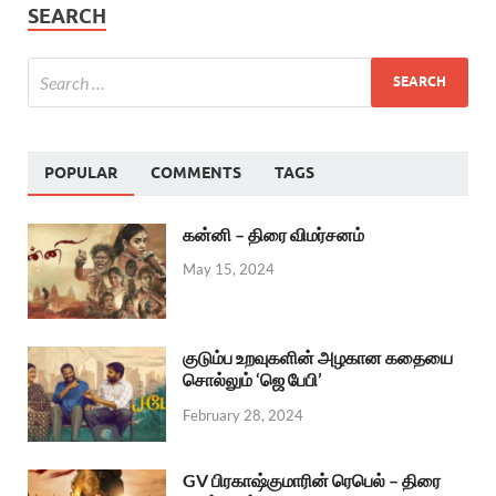
SEARCH
POPULAR
COMMENTS
TAGS
கன்னி – திரை விமர்சனம்
May 15, 2024
குடும்ப உறவுகளின் அழகான கதையை
சொல்லும் ‘ஜெ பேபி’
February 28, 2024
GV பிரகாஷ்குமாரின் ரெபெல் – திரை