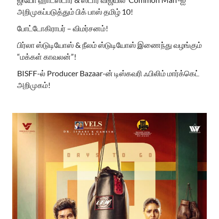
அறிமுகப்படுத்தும் பிக் பாஸ் தமிழ் 10!
போட்டோகிராபர் – விமர்சனம்!
பிர்லா ஸ்டுடியோஸ் & நீலம் ஸ்டுடியோஸ் இணைந்து வழங்கும்
“மக்கள் காவலன்”!
BISFF-ல் Producer Bazaar-ன் டிஸ்கவரி ஃபிலிம் மார்க்கெட்
அறிமுகம்!